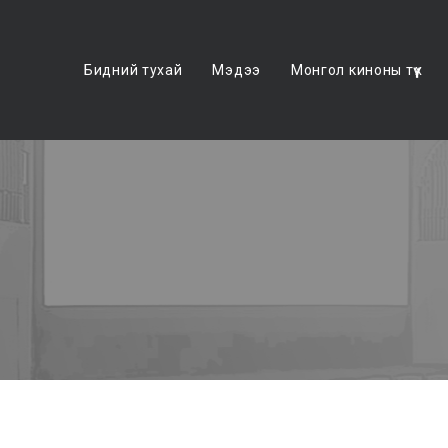
Бидний тухай
Мэдээ
Монгол киноны түүх