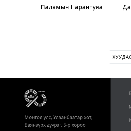
Паламын Нарантуяа
Да
ХУУДАС
Монгол улс, Улаанбаатар хот,
Баянзүрх дүүрэг, 5-р хороо