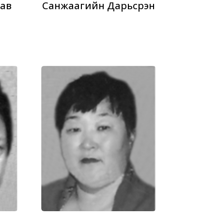
ав
Санжаагийн Дарьсүрэн