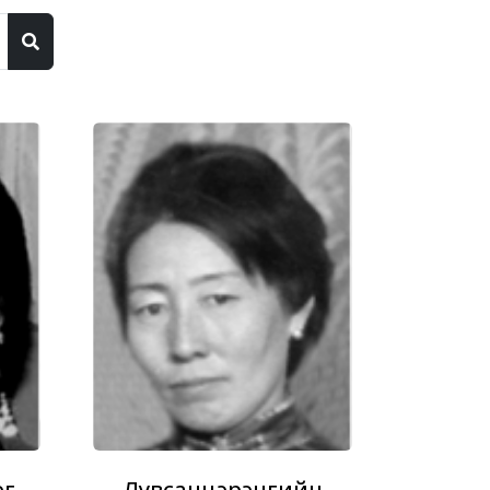
эг
Лувсанцэрэнгийн