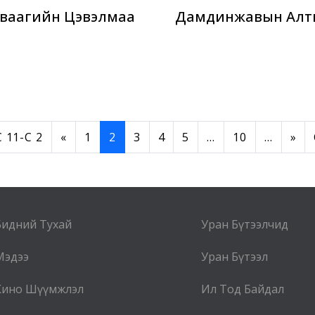
ваагийн Цэвэлмаа
Дамдинжавын Алт
 11-C 2
«
1
2
3
4
5
...
10
...
»
Бидний Тухай
Уран Бүтээлчид
Мэдээ
Уран Бүтээл
Кино Шүүмжлэл
Ил Тод Байдал