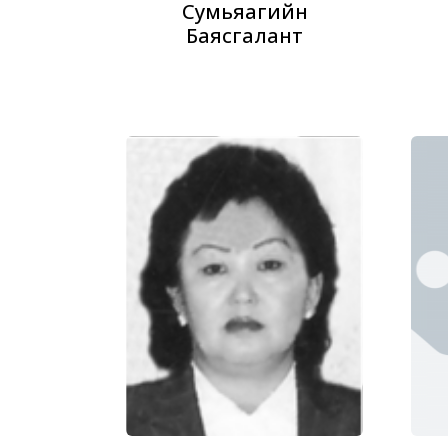
Сумьяагийн
Баясгалант