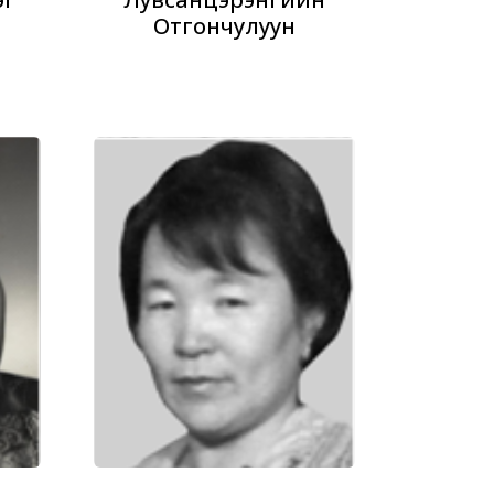
Отгончулуун