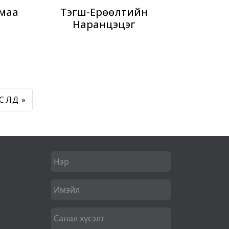
маа
Тэгш-Ерөөлтийн
Наранцэцэг
СҮҮЛД »