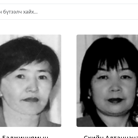
Балжиннямын
Сүхийн Алтанцэц