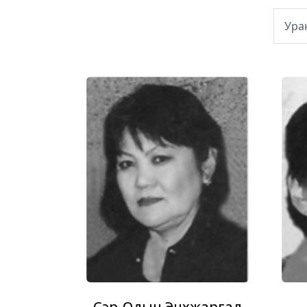
Сэр-Одын Энхжаргал