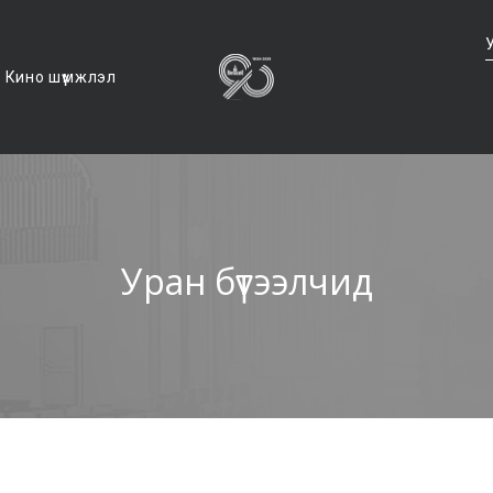
Кино шүүмжлэл
Уран бүтээлчид