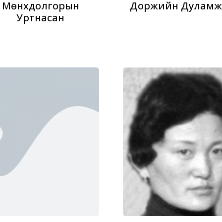
Мөнхдолгорын
Доржийн Дуламж
Уртнасан