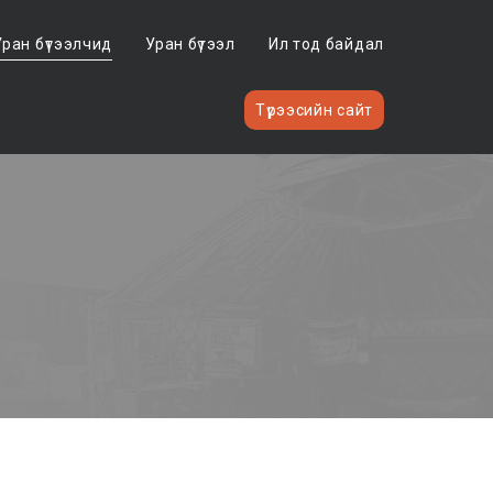
Уран бүтээлчид
Уран бүтээл
Ил тод байдал
Түрээсийн сайт