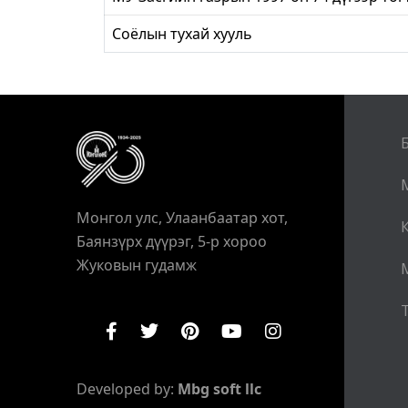
Соёлын тухай хууль
Монгол улс, Улаанбаатар хот,
Баянзүрх дүүрэг, 5-р хороо
Жуковын гудамж
Т
Developed by:
Mbg soft llc