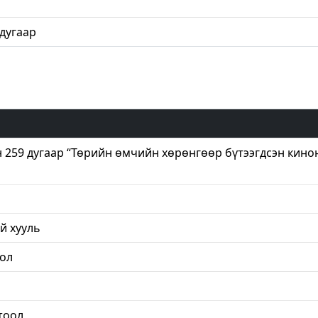
 дугаар
 259 дугаар “Төрийн өмчийн хөрөнгөөр бүтээгдсэн кино
й хууль
оол
тоол