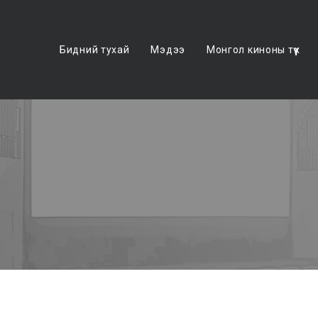
Бидний тухай
Мэдээ
Монгол киноны түүх