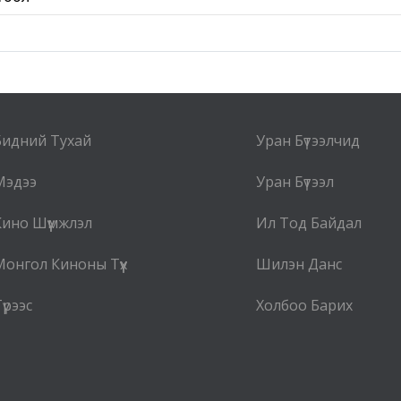
Бидний Тухай
Уран Бүтээлчид
Мэдээ
Уран Бүтээл
Кино Шүүмжлэл
Ил Тод Байдал
Монгол Киноны Түүх
Шилэн Данс
үрээс
Холбоо Барих