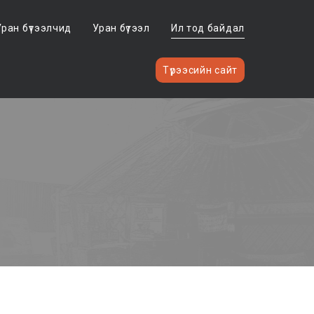
Уран бүтээлчид
Уран бүтээл
Ил тод байдал
Түрээсийн сайт