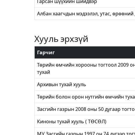
Гарсан шүүхийн шийдвэр
Албан хаагчдын мэдээлэл, утас, өрөөний
Хууль эрхзүй
Гарчиг
Төрийн өмчийн хорооны тогтоол 2009 он
тухай
Архивын тухай хууль
Төрийн болон орон нутгийн өмчийн туха
Засгийн газрын 2008 оны 50 дугаар тогт
Киноны тухай хууль ( ТӨСӨЛ)
МУ Засгийн газрын 1997 он 74 дүгээр тог