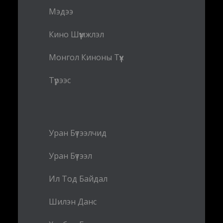
Мэдээ
Кино Шүүмжлэл
Монгол Киноны Түүх
Түрээс
Уран Бүтээлчид
Уран Бүтээл
Ил Тод Байдал
Шилэн Данс