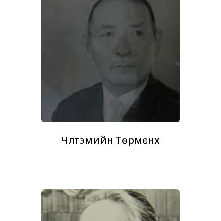
Чүлтэмийн Төрмөнх