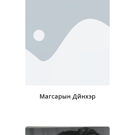
Магсарын Дүйнхэр