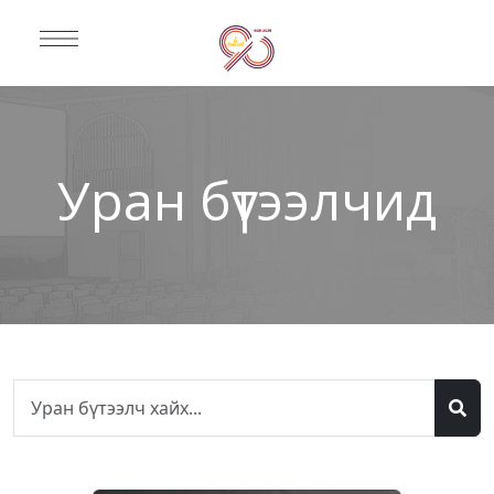
Уран бүтээлчид