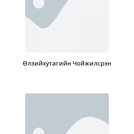
Өлзийхутагийн Чойжилсүрэн