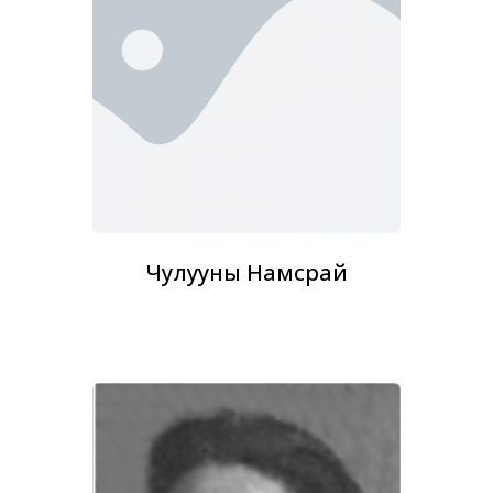
Чулууны Намсрай