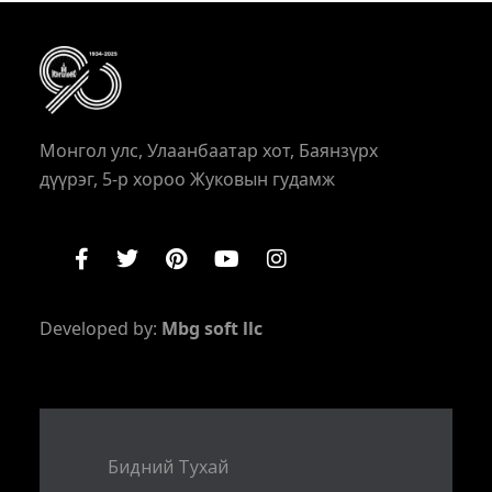
Монгол улс, Улаанбаатар хот, Баянзүрх
дүүрэг, 5-р хороо Жуковын гудамж
Developed by:
Mbg soft llc
Бидний Тухай