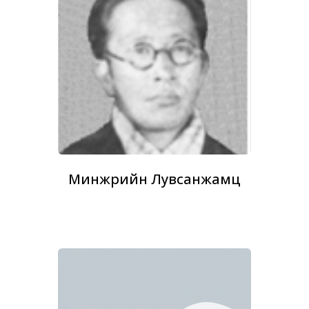
Минжүүрийн Лувсанжамц