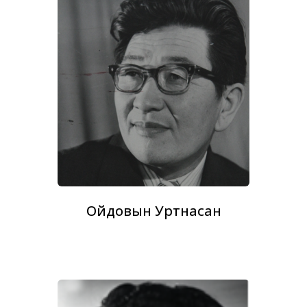
Ойдовын Уртнасан