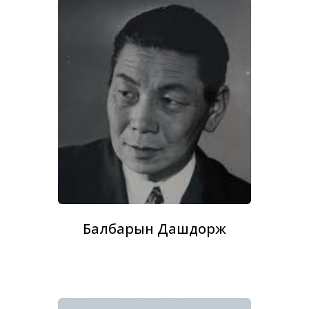
Балбарын Дашдорж