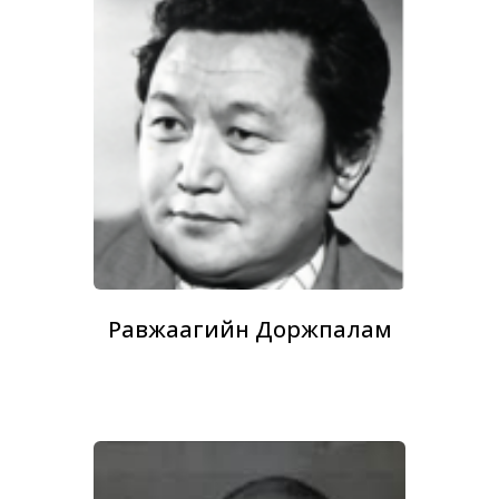
Равжаагийн Доржпалам