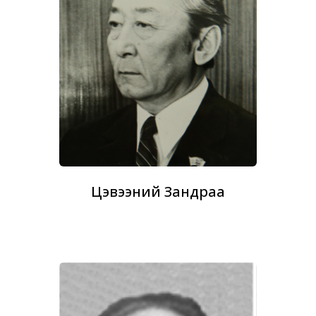
Цэвээний Зандраа