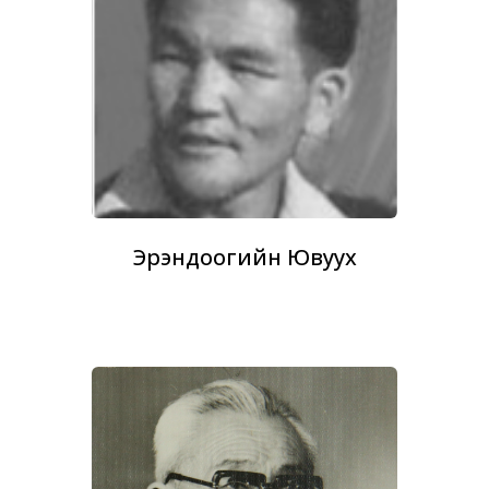
Эрэндоогийн Ювуухүү