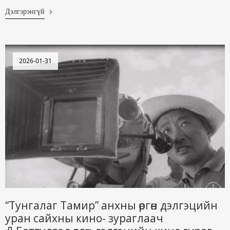
Дэлгэрэнгүй
2026-01-31
“Тунгалаг Тамир” анхны өргөн дэлгэцийн
уран сайхны кино- зураглаач