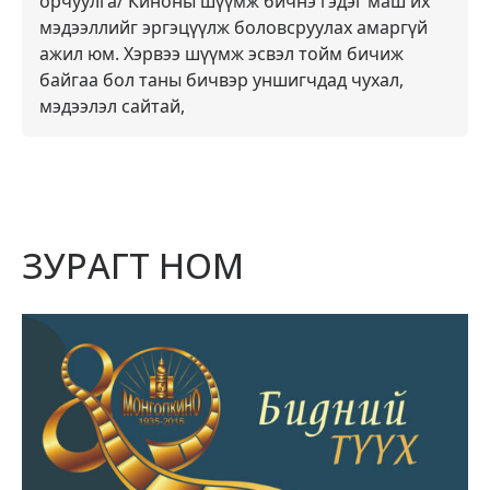
орчуулга/ Киноны шүүмж бичнэ гэдэг маш их
мэдээллийг эргэцүүлж боловсруулах амаргүй
ажил юм. Хэрвээ шүүмж эсвэл тойм бичиж
байгаа бол таны бичвэр уншигчдад чухал,
мэдээлэл сайтай,
ЗУРАГТ НОМ