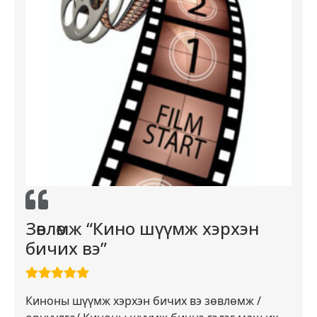
Зөвлөмж “Кино шүүмж хэрхэн
бичих вэ”
Киноны шүүмж хэрхэн бичих вэ зөвлөмж /