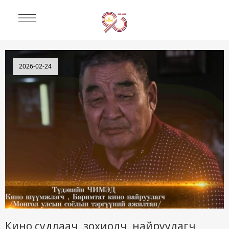
МЭДЭЭ МЭДЭЭЛЭЛ
2026-02-24
Кино судлаач, зохиолч, найруулагч