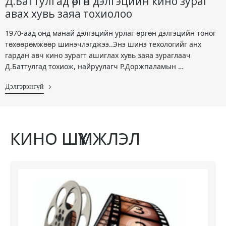
Д.Баттулгад өргөн дэлгэцийн кино зураг
авах хувь заяа тохиолоо
1970-аад онд манай дэлгэцийн урлаг өргөн дэлгэцийн тоног
төхөөрөмжөөр шинэчлэгджээ..Энэ шинэ техологийг анх
гардан авч кино зурагт ашиглах хувь заяа зураглаач
Д.Баттулгад тохиож, найруулагч Р.Доржпаламын …
Дэлгэрэнгүй
КИНО ШҮҮМЖЛЭЛ