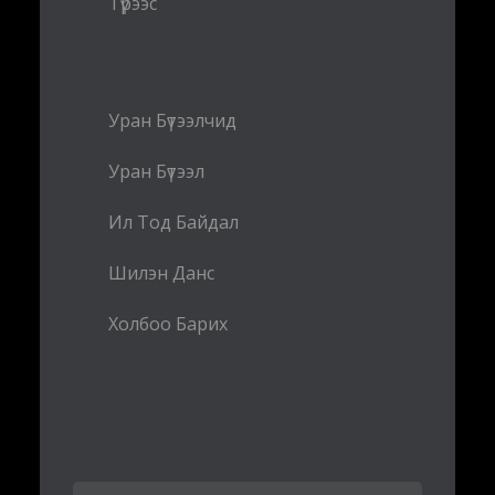
Түрээс
Уран Бүтээлчид
Уран Бүтээл
Ил Тод Байдал
Шилэн Данс
Холбоо Барих