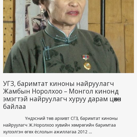
УГЗ, баримтат киноны найруулагч
Жамбын Норолхоо – Монгол кинонд
эмэгтэй найруулагч хуруу дарам цөөхөн
байлаа
Үндэсний төв архивт СГЗ, баримтат киноны
найруулагч Ж.Норолхоо хувийн хөмрөгийн баримтаа
хүлээлгэн өгөх ёслолын ажиллагаа 2012 …