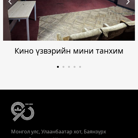
Дуу оруулалтын студи 88 м.кв
Монгол улс, Улаанбаатар хот, Баянзүрх