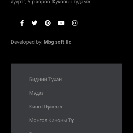
дүүрэг, 5-р хороо Жуковын гудамж
Developed by:
Mbg soft llc
Бидний Тухай
Мэдээ
Кино Шүүмжлэл
Монгол Киноны Түүх