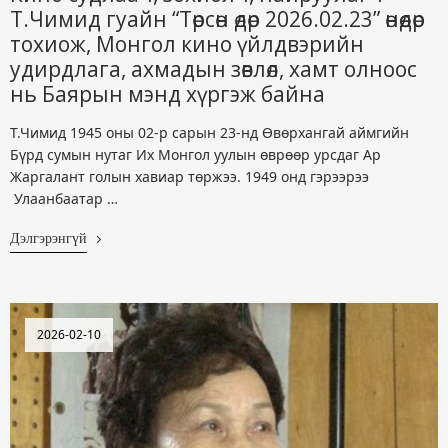
Т.Чимид гуайн “Төрсөн өдөр 2026.02.23” өнөөдөр
тохиож, Монгол кино үйлдвэрийн
удирдлага, ахмадын зөвлөл, хамт олноос
нь Баярын мэнд хүргэж байна
Т.Чимид 1945 оны 02-р сарын 23-нд Өвөрхангай аймгийн
Бүрд сумын нутаг Их Монгол уулын өврөөр урсдаг Ар
Жаргалант голын хавиар төржээ. 1949 онд гэрээрээ
Улаанбаатар …
Дэлгэрэнгүй
2026-02-10