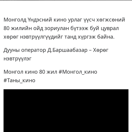
Монголд Үндэсний кино урлаг үүсч хөгжсөний
80 жилийн ойд зориулан бүтээж буй цуврал
хөрөг нэвтрүүлгүүдийг танд хүргэж байна.
Дууны оператор Д.Баршаабазар – Хөрөг
нэвтрүүлэг
Монгол кино 80 жил #Монгол_кино
#Таны_кино