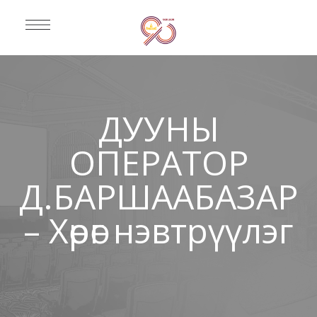
ДУУНЫ
ОПЕРАТОР
Д.БАРШААБАЗАР
– Хөрөг нэвтрүүлэг