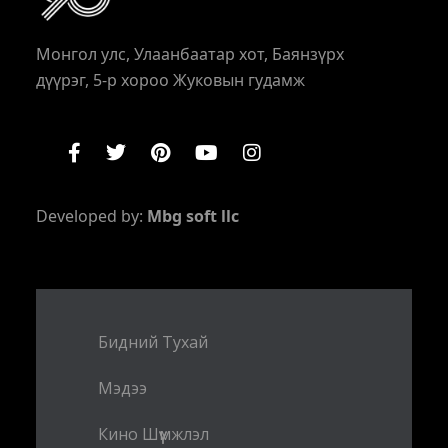
Монгол улс, Улаанбаатар хот, Баянзүрх
дүүрэг, 5-р хороо Жуковын гудамж
Developed by:
Mbg soft llc
Бидний Тухай
Мэдээ
Кино Шүүмжлэл