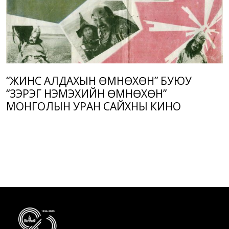
“ЖИНС АЛДАХЫН ӨМНӨХӨН” БУЮУ
“ЗЭРЭГ НЭМЭХИЙН ӨМНӨХӨН”
МОНГОЛЫН УРАН САЙХНЫ КИНО