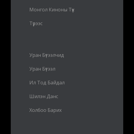
Монгол Киноны Түүх
Түрээс
Уран Бүтээлчид
Уран Бүтээл
Ил Тод Байдал
Шилэн Данс
Холбоо Барих