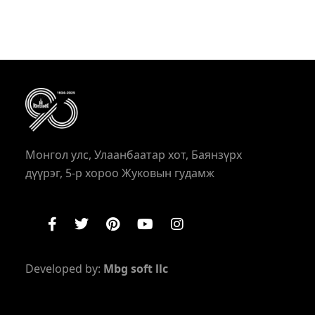
Монгол улс, Улаанбаатар хот, Баянзүрх
дүүрэг, 5-р хороо Жуковын гудамж
Developed by:
Mbg soft llc