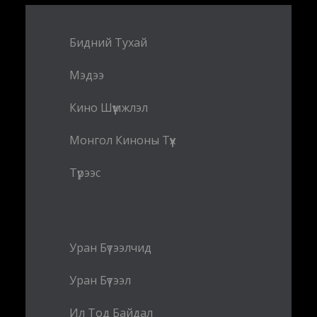
Бидний Тухай
Мэдээ
Кино Шүүмжлэл
Монгол Киноны Түүх
Түрээс
Уран Бүтээлчид
Уран Бүтээл
Ил Тод Байдал