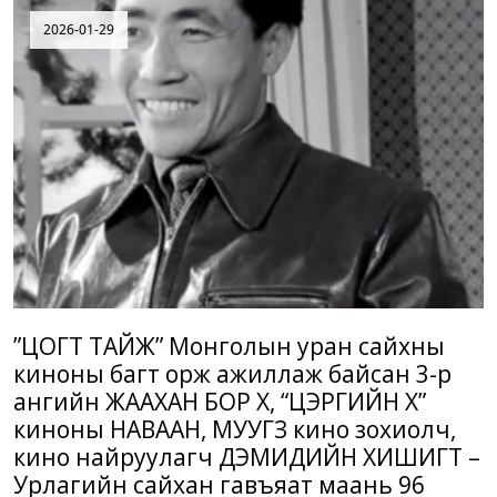
2026-01-29
”ЦОГТ ТАЙЖ” Монголын уран сайхны
киноны багт орж ажиллаж байсан 3-р
ангийн ЖААХАН БОР ХҮҮ, “ЦЭРГИЙН ХҮҮ”
киноны НАВААН, МУУГЗ кино зохиолч,
кино найруулагч ДЭМИДИЙН ХИШИГТ –
Урлагийн сайхан гавъяат маань 96