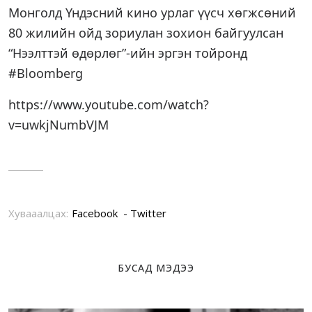
Монголд Үндэсний кино урлаг үүсч хөгжсөний
80 жилийн ойд зориулан зохион байгуулсан
“Нээлттэй өдөрлөг”-ийн эргэн тойронд
#Bloomberg
https://www.youtube.com/watch?
v=uwkjNumbVJM
Хувааалцах:
Facebook
Twitter
БУСАД МЭДЭЭ