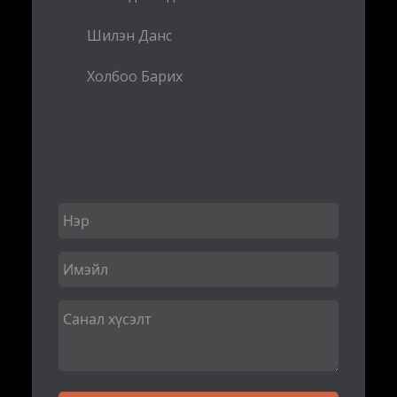
Шилэн Данс
Холбоо Барих