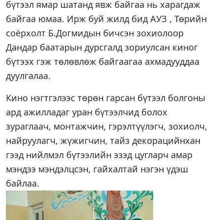
бүтээл ямар шатанд явж байгаа нь харагдаж
байгаа юмаа. Ирж буй жилд бид АУЗ , Төрийн
соёрхолт Б.Догмидын бичсэн зохиолоор
Дандар баатарын дурсгалд зориулсан киног
бүтээх гэж төлөвлөж байгаагаа ахмадууддаа
дуулгалаа.
Кино нэгтгэлээс төрөн гарсан бүтээл болгоны
ард ажилладаг уран бүтээлчид болох
зураглаач, монтажчин, гэрэлтүүлэгч, зохиолч,
найруулагч, жүжигчин, тайз декорацийнхан
гээд нийлмэл бүтээлийн эзэд цугларч амар
мэндээ мэндэлцсэн, гайхалтай нэгэн үдэш
байлаа.