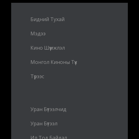
Бидний Тухай
Мэдээ
Кино Шүүмжлэл
Монгол Киноны Түүх
Түрээс
Уран Бүтээлчид
Уран Бүтээл
Ил Тод Байдал