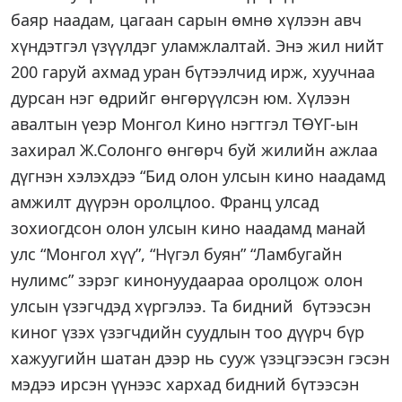
баяр наадам, цагаан сарын өмнө хүлээн авч
хүндэтгэл үзүүлдэг уламжлалтай. Энэ жил нийт
200 гаруй ахмад уран бүтээлчид ирж, хуучнаа
дурсан нэг өдрийг өнгөрүүлсэн юм. Хүлээн
авалтын үеэр Монгол Кино нэгтгэл ТӨҮГ-ын
захирал Ж.Солонго өнгөрч буй жилийн ажлаа
дүгнэн хэлэхдээ “Бид олон улсын кино наадамд
амжилт дүүрэн оролцлоо. Франц улсад
зохиогдсон олон улсын кино наадамд манай
улс “Монгол хүү”, “Нүгэл буян” “Ламбугайн
нулимс” зэрэг кинонуудаараа оролцож олон
улсын үзэгчдэд хүргэлээ. Та бидний бүтээсэн
киног үзэх үзэгчдийн суудлын тоо дүүрч бүр
хажуугийн шатан дээр нь сууж үзэцгээсэн гэсэн
мэдээ ирсэн үүнээс хархад бидний бүтээсэн