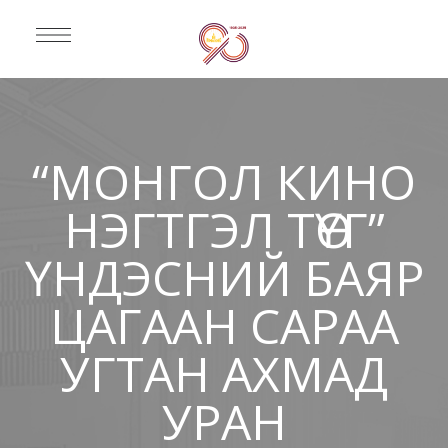
“МОНГОЛ КИНО
НЭГТГЭЛ ТӨҮГ”
ҮНДЭСНИЙ БАЯР
ЦАГААН САРАА
УГТАН АХМАД
УРАН