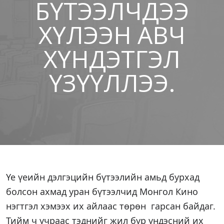
БҮТЭЭЛЧДЭЭ
ХҮЛЭЭН АВЧ
ХҮНДЭТГЭЛ
ҮЗҮҮЛЛЭЭ.
Үе үеийн дэлгэцийн бүтээлийн амьд бурхад
болсон ахмад уран бүтээлчид Монгол Кино
нэгтгэл хэмээх их айлаас төрөн гарсан байдаг.
Тийм ч учраас тэднийг жил бүр үндэсний их