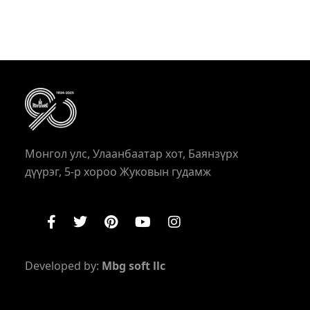
Монгол улс, Улаанбаатар хот, Баянзүрх
дүүрэг, 5-р хороо Жуковын гудамж
Developed by:
Mbg soft llc