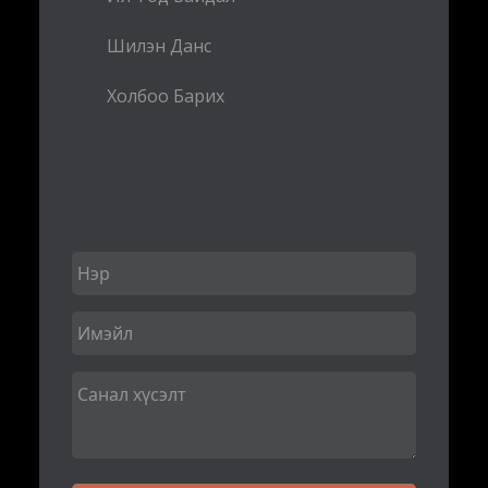
Шилэн Данс
Холбоо Барих