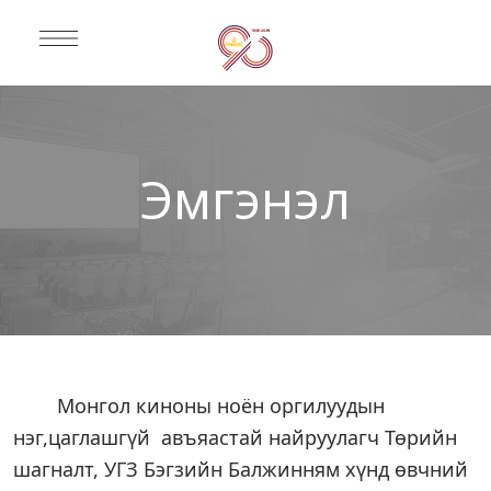
Эмгэнэл
Монгол киноны ноён оргилуудын
нэг,цаглашгүй авъяастай найруулагч Төрийн
шагналт, УГЗ Бэгзийн Балжинням хүнд өвчний