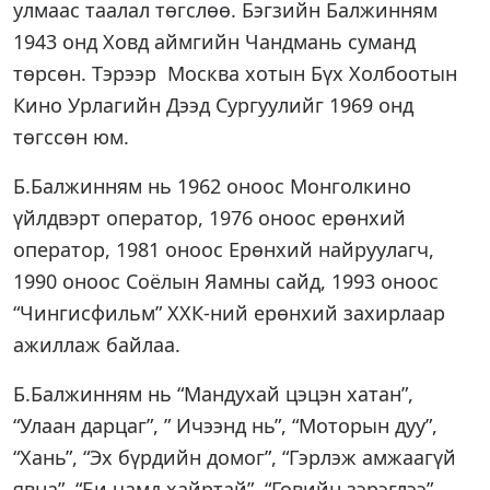
улмаас таалал төгслөө.
Бэгзийн Балжинням
1943 онд Ховд аймгийн Чандмань суманд
төрсөн. Тэрээр
Москва хотын Бүх Холбоотын
Кино Урлагийн Дээд Сургуулийг 1969 онд
төгссөн юм.
Б.Балжинням нь 1962 оноос Монголкино
үйлдвэрт оператор, 1976 оноос ерөнхий
оператор, 1981 оноос Ерөнхий найруулагч,
1990 оноос Соёлын Яамны са
йд, 1993 оноос
“Чингисфильм” ХХК-ний ерөнхий захирлаар
ажиллаж байлаа.
Б.Балжинням нь
“Мандухай цэцэн хатан”,
“Улаан дарцаг”, ” Ичээнд нь”, “Моторын дуу”,
“Хань”, “Эх бүрдийн домог”, “Гэрлэж амжаагүй
явна”, “Би чамд хайртай”, “Говийн зэрэглээ”