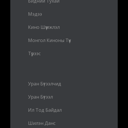
Бидний Тухай
Мэдээ
Кино Шүүмжлэл
Монгол Киноны Түүх
Түрээс
Уран Бүтээлчид
Уран Бүтээл
Ил Тод Байдал
Шилэн Данс