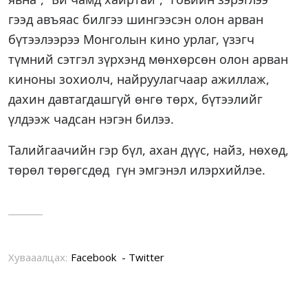
гээд авъяас билгээ шингээсэн олон арван
бүтээлээрээ
Монголын кино урлаг, үзэгч
түмний сэтгэл зүрхэнд мөнхөрсөн олон арван
киноны зохиолч, найруулагчаар ажиллаж,
дахин давтагдашгүй өнгө төрх, бүтээлийг
үлдээж чадсан нэгэн билээ.
Талийгаачийн гэр бүл, ахан дүүс, найз, нөхөд,
төрөл төрөгсдөд гүн эмгэнэл илэрхийлэе.
Хувааалцах:
Facebook
Twitter