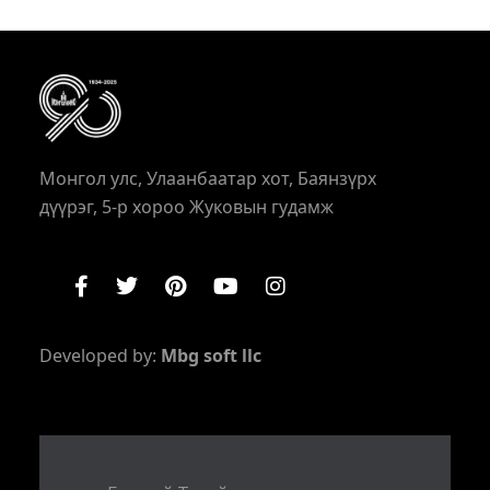
Монгол улс, Улаанбаатар хот, Баянзүрх
дүүрэг, 5-р хороо Жуковын гудамж
Developed by:
Mbg soft llc