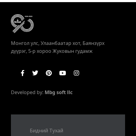
Монгол улс, Улаанбаатар хот, Баянзүрх
дүүрэг, 5-р хороо Жуковын гудамж
Developed by:
Mbg soft llc
Бидний Тухай