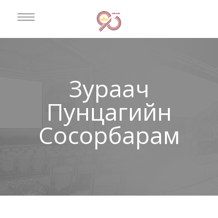
Зураач
Пунцагийн
Сосорбарам