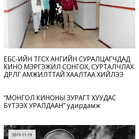
ЕБС-ИЙН ТӨГСӨХ АНГИЙН СУРАЛЦАГЧДАД
КИНО МЭРГЭЖИЛ СОНГОХ, СУРТАЛЧЛАХ
ӨДӨРЛӨГ АМЖИЛТТАЙ ХААЛТАА ХИЙЛЭЭ
“МОНГОЛ КИНОНЫ ЗУРАГТ ХУУДАС
БҮТЭЭХ УРАЛДААН” удирдамж
2015-11-19