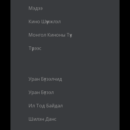
Мэдээ
Кино Шүүмжлэл
Монгол Киноны Түүх
Түрээс
Уран Бүтээлчид
Уран Бүтээл
Ил Тод Байдал
Шилэн Данс