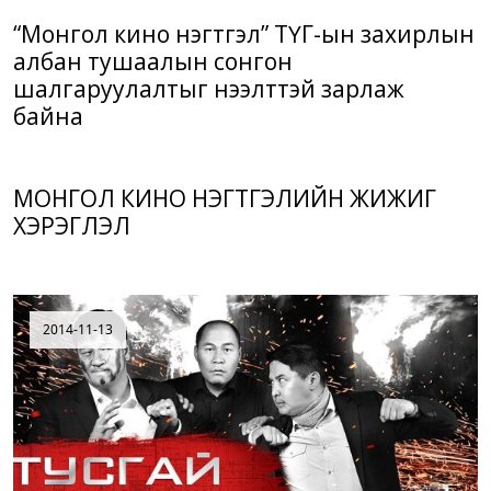
“Монгол кино нэгтгэл” ТӨҮГ-ын захирлын
албан тушаалын сонгон
шалгаруулалтыг нээлттэй зарлаж
байна
МОНГОЛ КИНО НЭГТГЭЛИЙН ЖИЖИГ
ХЭРЭГЛЭЛ
2014-11-13