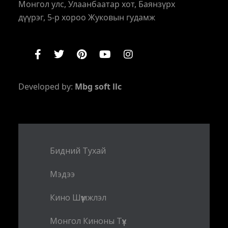
Монгол улс, Улаанбаатар хот, Баянзүрх
дүүрэг, 5-р хороо Жуковын гудамж
Developed by:
Mbg soft llc
Бидний Тухай
Мэдээ
Кино Шүүмжлэл
Монгол Киноны Түүх