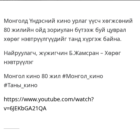
Монголд Үндэсний кино урлаг үүсч хөгжсөний
80 жилийн ойд зориулан бүтээж буй цуврал
хөрөг нэвтрүүлгүүдийг танд хүргэж байна.
Найруулагч, жүжигчин Б.Жамсран
– Хөрөг
нэвтрүүлэг
Монгол кино 80 жил #Монгол_кино
#Таны_кино
https://www.youtube.com/watch?
v=6JEKbGA21QA