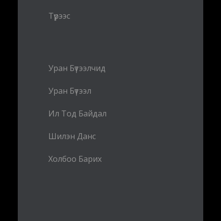
Түрээс
Уран Бүтээлчид
Уран Бүтээл
Ил Тод Байдал
Шилэн Данс
Холбоо Барих