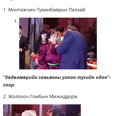
1. Монтажчин Түмэнбаярын Пялзай
“Хөдөлмөрийн гавьяаны улаан тугийн одон”-
гоор:
2. Жолоооч Гомбын Мижиддорж