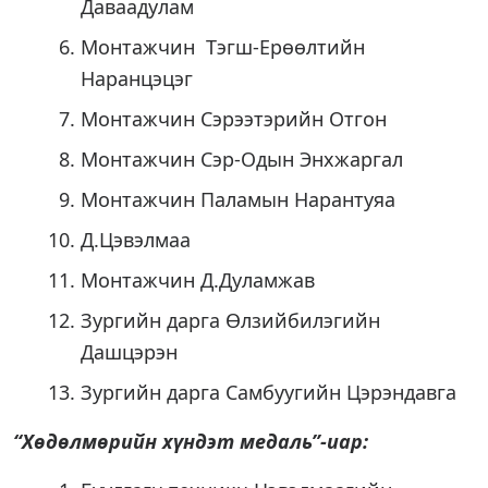
Даваадулам
Монтажчин Тэгш-Ерөөлтийн
Наранцэцэг
Монтажчин Сэрээтэрийн Отгон
Монтажчин Сэр-Одын Энхжаргал
Монтажчин Паламын Нарантуяа
Д.Цэвэлмаа
Монтажчин Д.Дуламжав
Зургийн дарга Өлзийбилэгийн
Дашцэрэн
Зургийн дарга Самбуугийн Цэрэндавга
“Хөдөлмөрийн хүндэт медаль”-иар: