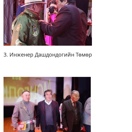
3. Инженер Дашдондогийн Төмөр