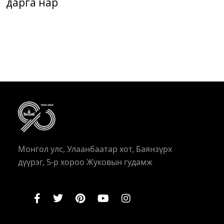
дарга нар
Монгол улс, Улаанбаатар хот, Баянзүрх
дүүрэг, 5-р хороо Жуковын гудамж