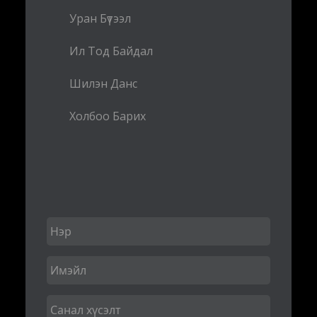
Уран Бүтээл
Ил Тод Байдал
Шилэн Данс
Холбоо Барих