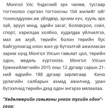
Монгол Улс Үндэсний эрх чөлөө, тусгаар
тогтнолоо сэргээн тогтоосны 104 жилийг ойг
тохиолдуулан аж үйлдвэр, эрчим хүч, хууль эрх
зүй, эрүүл мэнд, эдийн засаг, боловсрол, соёл,
спорт, харилцаа холбоо, худалдаа үйлчилгээ,
мал аж ахуй, төрийн болон төрийн бус
байгууллагад олон жил үр бүтээлтэй ажилласан
зарим хүнд Монгол Улсын гавьяат цол, төрийн
одон, медаль хүртээлээ. Монгол Улсын
Ерөнхийлөгчийн 2015 оны 12 дугаар сарын 21-
ний өдрийн 188 дугаар зарлигаар Кино
урлагийн салбарын ахмад ажилчид, уран
бүтээлчид төрийн дээд одон энгэрээ мялаалаа.
“Хөдөлмөрийн гавьяаны улаан тугийн одон”-
гоор: