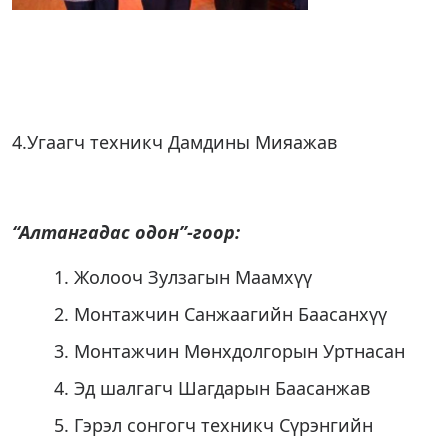
4.Угаагч техникч Дамдины Мияажав
“Алтангадас одон”-гоор:
Жолооч Зулзагын Маамхүү
Монтажчин Санжаагийн Баасанхүү
Монтажчин Мөнхдолгорын Уртнасан
Эд шалгагч Шагдарын Баасанжав
Гэрэл сонгогч техникч Сүрэнгийн