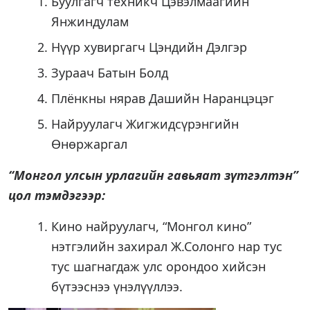
Буулгагч техникч Цэвэлмаагийн
Янжиндулам
Нүүр хувиргагч Цэндийн Дэлгэр
Зураач Батын Болд
Плёнкны нярав Дашийн Наранцэцэг
Найруулагч Жигжидсүрэнгийн
Өнөржаргал
“Монгол улсын урлагийн гавьяат зүтгэлтэн”
цол тэмдэгээр:
Кино найруулагч, “Монгол кино”
нэтгэлийн захирал Ж.Солонго нар тус
тус шагнагдаж улс орондоо хийсэн
бүтээснээ үнэлүүллээ.