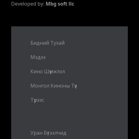
Developed by:
Mbg soft llc
Бидний Тухай
Мэдээ
Кино Шүүмжлэл
Монгол Киноны Түүх
Түрээс
Уран Бүтээлчид