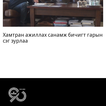
Хамтран ажиллах санамж бичигт гарын
үсэг зурлаа