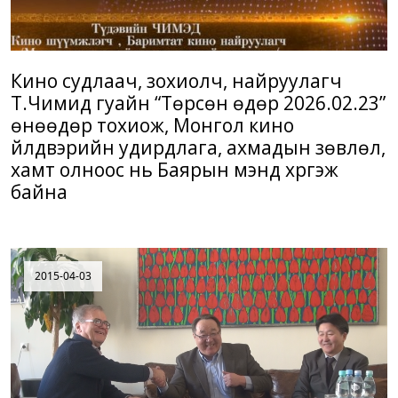
Кино судлаач, зохиолч, найруулагч
Т.Чимид гуайн “Төрсөн өдөр 2026.02.23”
өнөөдөр тохиож, Монгол кино
үйлдвэрийн удирдлага, ахмадын зөвлөл,
хамт олноос нь Баярын мэнд хүргэж
байна
2015-04-03