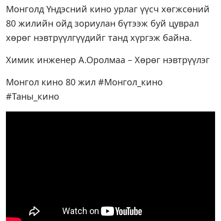
Монголд Үндэсний кино урлаг үүсч хөгжсөний
80 жилийн ойд зориулан бүтээж буй цуврал
хөрөг нэвтрүүлгүүдийг танд хүргэж байна.
Химик инженер А.Оролмаа – Хөрөг нэвтрүүлэг
Монгол кино 80 жил #Монгол_кино
#Таны_кино