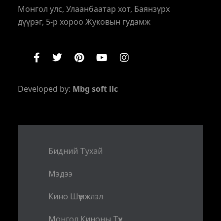
Монгол улс, Улаанбаатар хот, Баянзүрх
дүүрэг, 5-р хороо Жуковын гудамж
Developed by:
Mbg soft llc
Бидний Тухай
Мэдээ
Кино Шүүмжлэл
Монгол Киноны Түүх