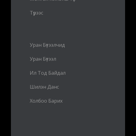
Түрээс
Уран Бүтээлчид
Уран Бүтээл
Ил Тод Байдал
Шилэн Данс
Холбоо Барих