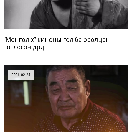
“Монгол хүү” киноны гол ба оролцон
тоглосон дүрүүд
2026-02-24