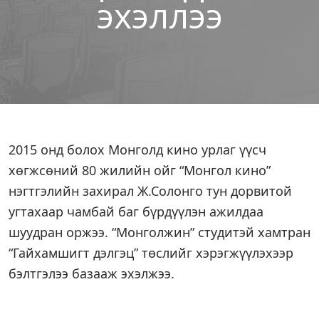
эхэллээ
2015 онд болох Монголд кино урлаг үүсч
хөгжсөний 80 жилийн ойг “Монгол кино”
нэгтгэлийн захирал Ж.Солонго тун дорвитой
угтахаар чамбай баг бүрдүүлэн ажилдаа
шуудран оржээ. “Монголжин” студитэй хамтран
“Гайхамшигт дэлгэц” төслийг хэрэгжүүлэхээр
бэлтгэлээ базааж эхэлжээ.