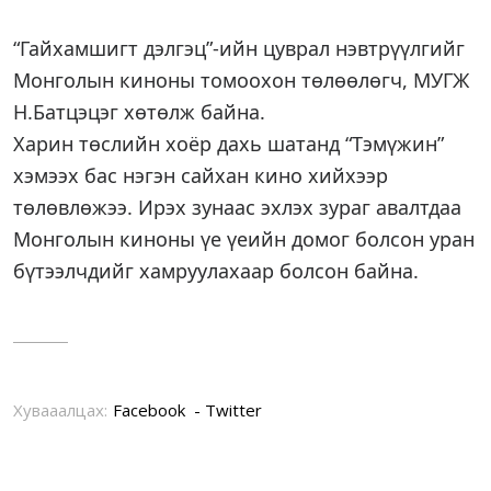
“Гайхамшигт дэлгэц”-ийн цуврал нэвтрүүлгийг
Монголын киноны томоохон төлөөлөгч, МУГЖ
Н.Батцэцэг хөтөлж байна.
Харин төслийн хоёр дахь шатанд “Тэмүжин”
хэмээх бас нэгэн сайхан кино хийхээр
төлөвлөжээ. Ирэх зунаас эхлэх зураг авалтдаа
Монголын киноны үе үеийн домог болсон уран
бүтээлчдийг хамруулахаар болсон байна.
Хувааалцах:
Facebook
Twitter