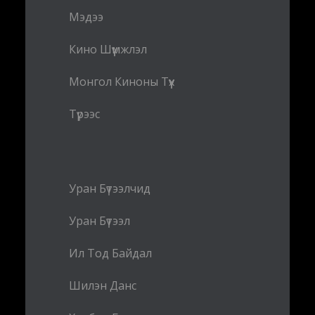
Мэдээ
Кино Шүүмжлэл
Монгол Киноны Түүх
Түрээс
Уран Бүтээлчид
Уран Бүтээл
Ил Тод Байдал
Шилэн Данс