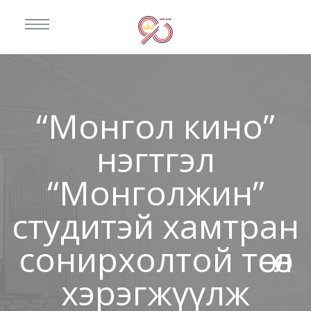
“Монгол кино”
нэгтгэл
“Монголжин”
студитэй хамтран
сонирхолтой төсөл
хэрэгжүүлж