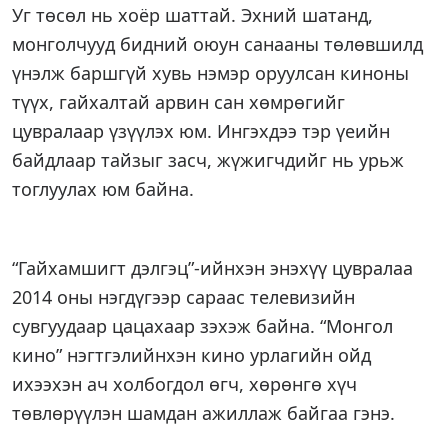
Уг төсөл нь хоёр шаттай. Эхний шатанд,
монголчууд бидний оюун санааны төлөвшилд
үнэлж баршгүй хувь нэмэр оруулсан киноны
түүх, гайхалтай арвин сан хөмрөгийг
цувралаар үзүүлэх юм. Ингэхдээ тэр үеийн
байдлаар тайзыг засч, жүжигчдийг нь урьж
тоглуулах юм байна.
“Гайхамшигт дэлгэц”-ийнхэн энэхүү цувралаа
2014 оны нэгдүгээр сараас телевизийн
сувгуудаар цацахаар зэхэж байна. “Монгол
кино” нэгтгэлийнхэн кино урлагийн ойд
ихээхэн ач холбогдол өгч, хөрөнгө хүч
төвлөрүүлэн шамдан ажиллаж байгаа гэнэ.