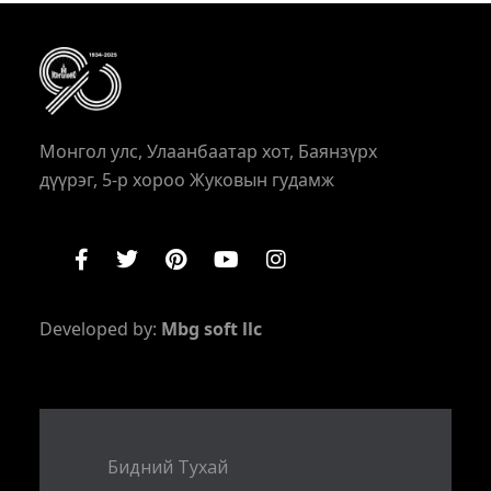
Монгол улс, Улаанбаатар хот, Баянзүрх
дүүрэг, 5-р хороо Жуковын гудамж
Developed by:
Mbg soft llc
Бидний Тухай