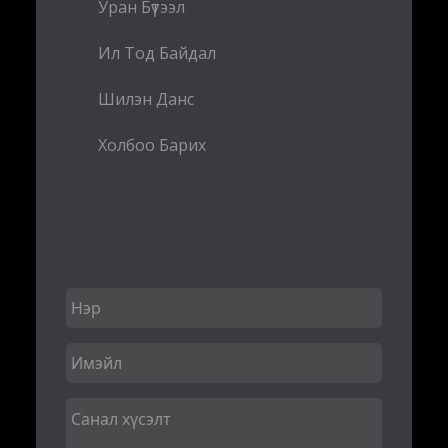
Уран Бүтээл
Ил Тод Байдал
Шилэн Данс
Холбоо Барих