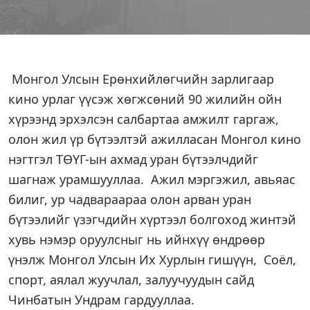
Монгол Улсын Ерөнхийлөгчийн зарлигаар
кино урлаг үүсэж хөгжсөний 90 жилийн ойн
хүрээнд эрхэлсэн салбартаа амжилт гаргаж,
олон жил үр бүтээлтэй ажилласан Монгол кино
нэгтгэл ТӨҮГ-ын ахмад уран бүтээлчдийг
шагнаж урамшууллаа. Ажил мэргэжил, авьяас
билиг, ур чадвараараа олон арван уран
бүтээлийг үзэгчдийн хүртээл болгоход жинтэй
хувь нэмэр оруулсныг нь ийнхүү өндрөөр
үнэлж Монгол Улсын Их Хурлын гишүүн, Соёл,
спорт, аялал жуучлал, залуучуудын сайд
Чинбатын Ундрам гардууллаа.