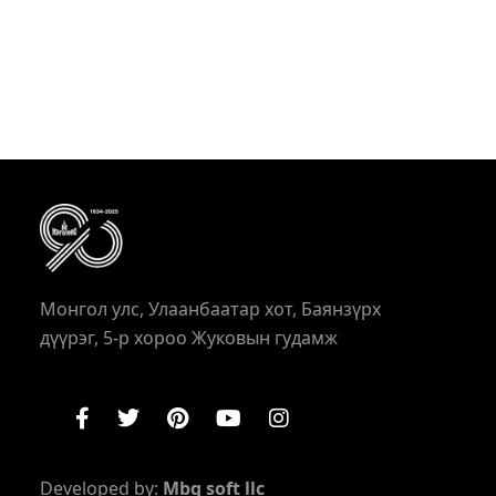
Монгол улс, Улаанбаатар хот, Баянзүрх
дүүрэг, 5-р хороо Жуковын гудамж
Developed by:
Mbg soft llc