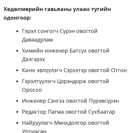
Хөдөлмөрийн гавьяаны улаан тугийн
одонгоор:
Гэрэл сонгогч Сүрэн овогтой
Даваадулам
Химийн инженер Батсүх овогтой
Дэлгэрэх
Кино эвлүүлэгч Сэрээтэр овогтой Отгон
Гэрэлтүүлэгч Цэрэндорж овогтой
Оросоо
Инженер Сэнгээ овогтой Пүрэвсүрэн
Редактор Пагма овогтой Сүхбаатар
Найруулагч Мөнхдолгор овогтой
Уртнасан