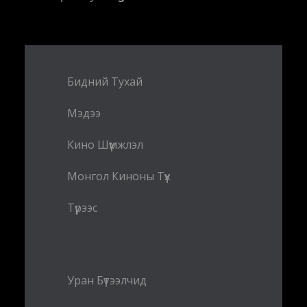
Бидний Тухай
Мэдээ
Кино Шүүмжлэл
Монгол Киноны Түүх
Түрээс
Уран Бүтээлчид