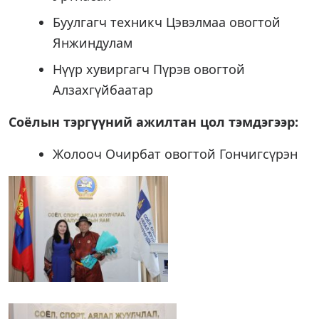
Буулгагч техникч Цэвэлмаа овогтой
Янжиндулам
Нүүр хувиргагч Пүрэв овогтой
Алзахгүйбаатар
Соёлын тэргүүний ажилтан цол тэмдэгээр:
Жолооч Очирбат овогтой Гончигсүрэн