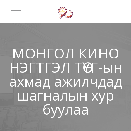
МОНГОЛ КИНО
НЭГТГЭЛ ТӨҮГ-ын
ахмад ажилчдад
шагналын хур
буулаа