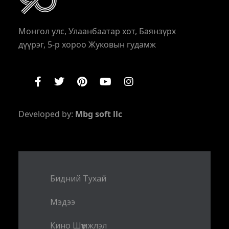
Монгол улс, Улаанбаатар хот, Баянзүрх
дүүрэг, 5-р хороо Жуковын гудамж
Developed by:
Mbg soft llc
Бидний Тухай
Мэдээ
Кино Шүүмжлэл