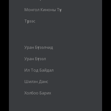
Монгол Киноны Түүх
Түрээс
Уран Бүтээлчид
Уран Бүтээл
Ил Тод Байдал
Шилэн Данс
Холбоо Барих