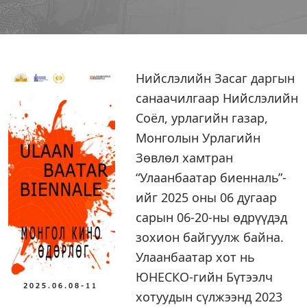
Нийслэлийн Засаг даргын
санаачилгаар Нийслэлийн
Соёл, урлагийн газар,
Монголын Урлагийн
Зөвлөл хамтран
“Улаанбаатар биенналь”-
ийг 2025 оны 06 дугаар
сарын 06-20-ны өдрүүдэд
зохион байгуулж байна.
Улаанбаатар хот нь
ЮНЕСКО-гийн Бүтээлч
хотуудын сүлжээнд 2023