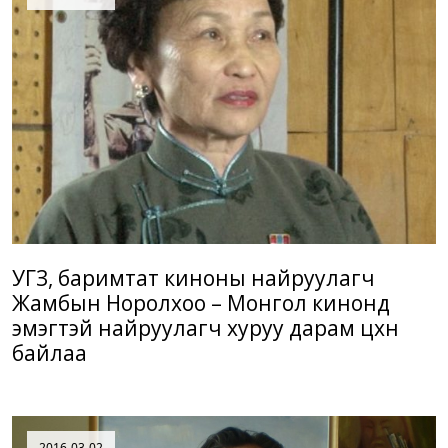
УГЗ, баримтат киноны найруулагч
Жамбын Норолхоо – Монгол кинонд
эмэгтэй найруулагч хуруу дарам цөөхөн
байлаа
2016-03-02