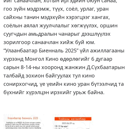
ийг санаачлан, хотын иргэдийн оюун санаа,
гоо зүйн мэдрэмж, түүх, соёл, урлаг, уран
сайхны танин мэдэхүйн хэрэгцээг хангах,
соёлын аялал жуулчлалыг хөгжүүлэх, оршин
суугчдын амьдралын чанарыг дээшлүүлэх
зорилгоор санаачлан хийж буй юм.
“Улаанбаатар Биенналь 2025” үйл ажиллагааны
хүрээнд Монгол Кино өдөрлөгийг 6 дугаар
сарын 8-14-ны хооронд жанжин Д.Сүхбаатарын
талбайд зохион байгуулах тул кино
сонирхогчид, үе үеийн кино уран бүтээлчид та
бүхнийг хүрэлцэн ирэхийг урьж байна.