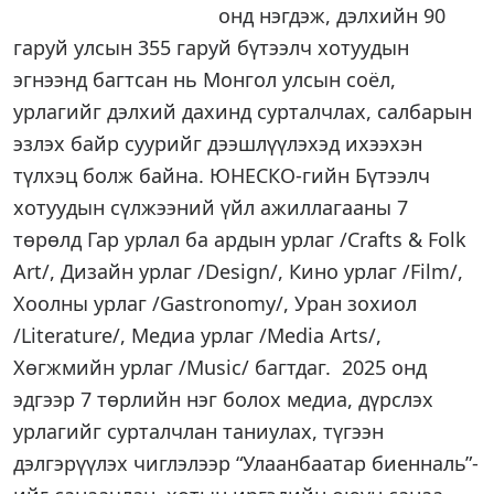
онд нэгдэж, дэлхийн 90
гаруй улсын 355 гаруй бүтээлч хотуудын
эгнээнд багтсан нь Монгол улсын соёл,
урлагийг дэлхий дахинд сурталчлах, салбарын
эзлэх байр суурийг дээшлүүлэхэд ихээхэн
түлхэц болж байна. ЮНЕСКО-гийн Бүтээлч
хотуудын сүлжээний үйл ажиллагааны 7
төрөлд Гар урлал ба ардын урлаг /Crafts & Folk
Art/, Дизайн урлаг /Design/, Кино урлаг /Film/,
Хоолны урлаг /Gastronomy/, Уран зохиол
/Literature/, Медиа урлаг /Media Arts/,
Хөгжмийн урлаг /Music/ багтдаг. 2025 онд
эдгээр 7 төрлийн нэг болох медиа, дүрслэх
урлагийг сурталчлан таниулах, түгээн
дэлгэрүүлэх чиглэлээр “Улаанбаатар биенналь”-