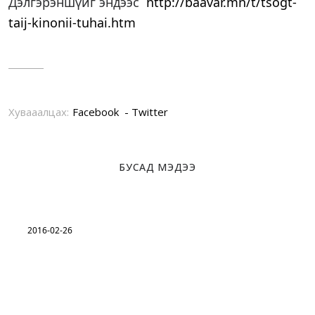
Дэлгэрэншүйг эндээс
http://baavar.mn/t/tsogt-
taij-kinonii-tuhai.htm
Хувааалцах:
Facebook
Twitter
БУСАД МЭДЭЭ
2016-02-26