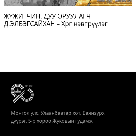
ЖҮЖИГЧИН, ДУУ ОРУУЛАГЧ
Д.ЭЛБЭГСАЙХАН – Хөрөг нэвтрүүлэг
Монгол улс, Улаанбаатар хот, Баянзүрх
дүүрэг, 5-р хороо Жуковын гудамж