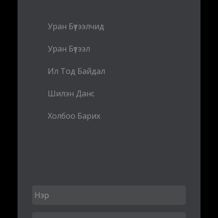
Уран Бүтээлчид
Уран Бүтээл
Ил Тод Байдал
Шилэн Данс
Холбоо Барих