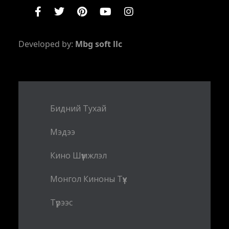
Developed by:
Mbg soft llc
Бидний Тухай
Мэдээ
Кино Шүүмжлэл
Монгол Киноны Түүх
Түрээс