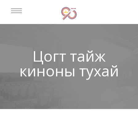
Цогт тайж
киноны тухай