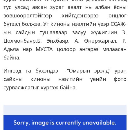
тус улсад авсан зураг авалт нь албан ёсны
зөвшөөрөлтэйгээр хийгдсэнээрээ онцлог
бүтээл болжээ. Уг киноны нээлтийн үеэр ССАЖ-
ын сайдын тушаалаар залуу жүжигчин Э.
Цолмонбаяр,Б. Энхбаяр, А. Өнөржаргал, Р.
Адьяа нар МУСТА цолоор энгэрээ мялаасан
байна.
Ингээд та бүхэндээ “Омарын эрэлд” уран
сайхны киноны нээлтийн үеийн фото
сурвалжлагыг хүргэж байна.