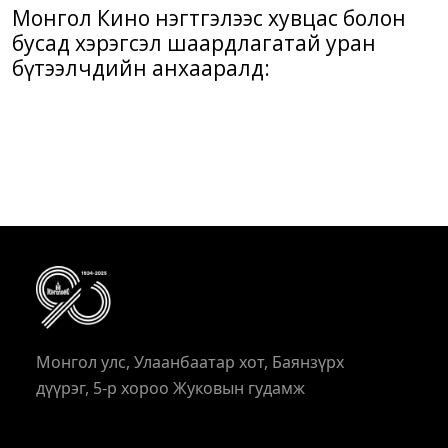
Монгол Кино нэгтгэлээс хувцас болон
бусад хэрэгсэл шаардлагатай уран
бүтээлчдийн анхааралд:
Монгол улс, Улаанбаатар хот, Баянзүрх
дүүрэг, 5-р хороо Жуковын гудамж