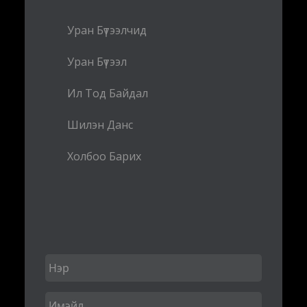
Уран Бүтээлчид
Уран Бүтээл
Ил Тод Байдал
Шилэн Данс
Холбоо Барих