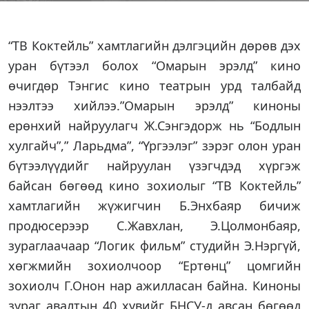
“ТВ Коктейль” хамтлагийн дэлгэцийн дөрөв дэх
уран бүтээл болох “Омарын эрэлд” кино
өчигдөр Тэнгис кино театрын урд талбайд
нээлтээ хийлээ.”Омарын эрэлд” киноны
ерөнхий найруулагч Ж.Сэнгэдорж нь “Бодлын
хулгайч”,” Ларьдма”, “Үргээлэг” зэрэг олон уран
бүтээлүүдийг найруулан үзэгчдэд хүргэж
байсан бөгөөд кино зохиолыг “ТВ Коктейль”
хамтлагийн жүжигчин Б.Энхбаяр бичиж
продюсерээр С.Жавхлан, Э.Цолмонбаяр,
зураглаачаар “Логик фильм” студийн Э.Нэргүй,
хөгжмийн зохиолчоор “Ертөнц” цомгийн
зохиолч Г.Онон нар ажилласан байна. Киноны
зураг авалтын 40 хувийг БНСУ-д авсан бөгөөд