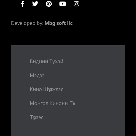
Developed by:
Mbg soft llc
Бидний Тухай
Мэдээ
Кино Шүүмжлэл
Монгол Киноны Түүх
Түрээс