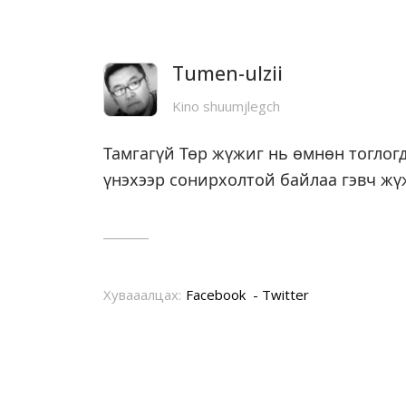
Tumen-ulzii
Kino shuumjlegch
Тамгагүй Төр жүжиг нь өмнөн тоглог
үнэхээр сонирхолтой байлаа гэвч жү
Хувааалцах:
Facebook
Twitter