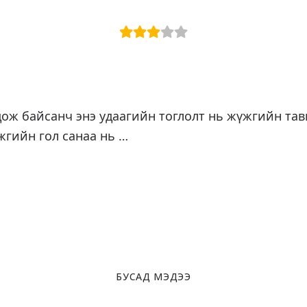
дож байсанч энэ удаагийн тоглолт нь жүжгийн тав
жгийн гол санаа нь …
БУСАД МЭДЭЭ