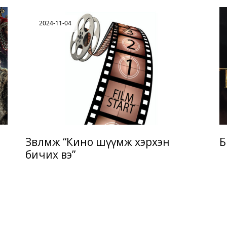
2024-11-04
Зөвлөмж “Кино шүүмж хэрхэн
Б
бичих вэ”