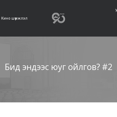
Кино шүүмжлэл
Бид эндээс юуг ойлгов? #2