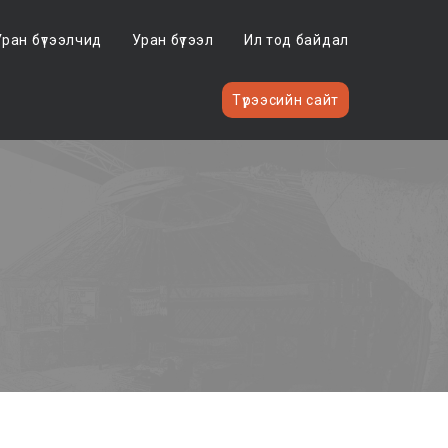
Уран бүтээлчид
Уран бүтээл
Ил тод байдал
Түрээсийн сайт