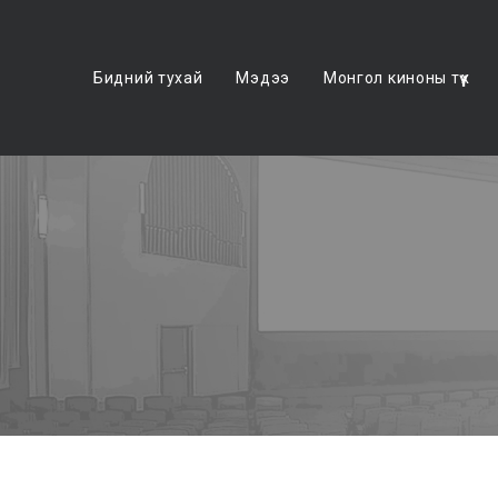
Бидний тухай
Мэдээ
Монгол киноны түүх