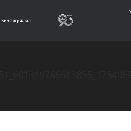
Кино шүүмжлэл
51_601319786613855_175406