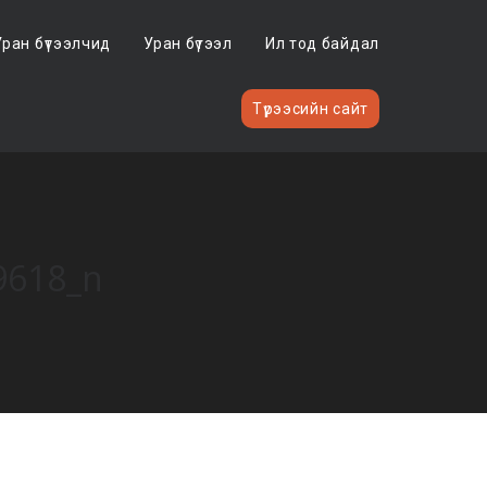
Уран бүтээлчид
Уран бүтээл
Ил тод байдал
Түрээсийн сайт
9618_n