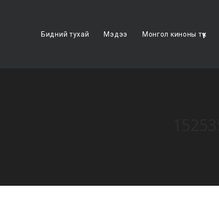
Бидний тухай
Мэдээ
Монгол киноны түүх
15253