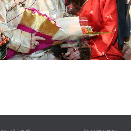
Бидний Тухай
Уран Бүтээлчид