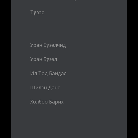
Түрээс
Уран Бүтээлчид
Уран Бүтээл
Ил Тод Байдал
Шилэн Данс
Холбоо Барих