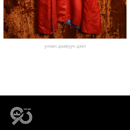
улаан даавуун дээл