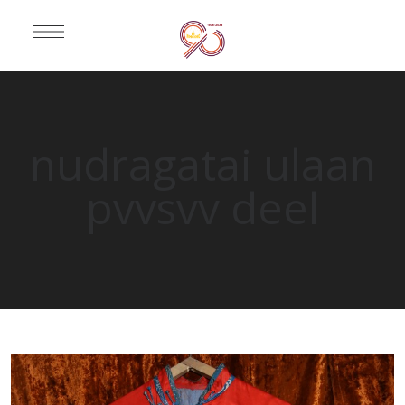
nudragatai ulaan
pvvsvv deel