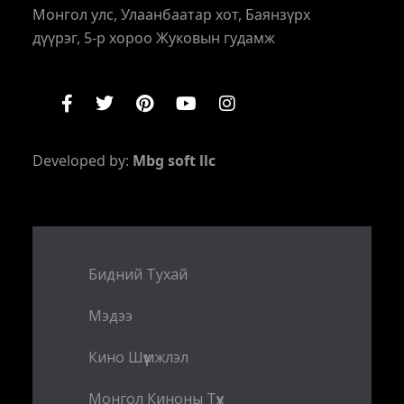
Монгол улс, Улаанбаатар хот, Баянзүрх
дүүрэг, 5-р хороо Жуковын гудамж
Developed by:
Mbg soft llc
Бидний Тухай
Мэдээ
Кино Шүүмжлэл
Монгол Киноны Түүх