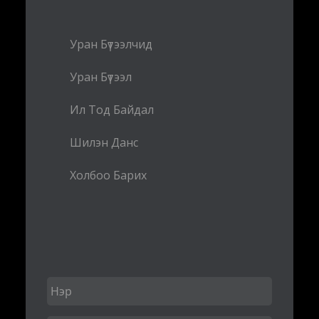
Уран Бүтээлчид
Уран Бүтээл
Ил Тод Байдал
Шилэн Данс
Холбоо Барих