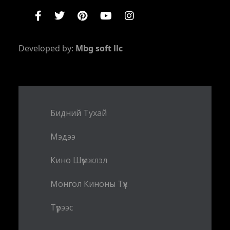
Developed by:
Mbg soft llc
Бидний Тухай
Мэдээ
Кино Шүүмжлэл
Монгол Киноны Түүх
Түрээс