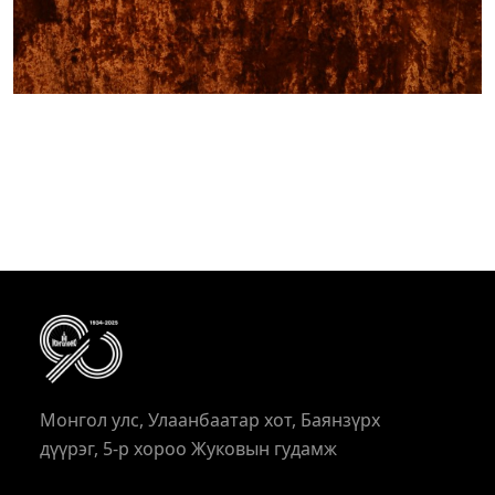
Монгол улс, Улаанбаатар хот, Баянзүрх
дүүрэг, 5-р хороо Жуковын гудамж