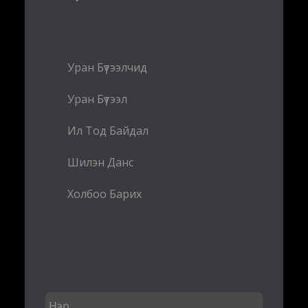
Уран Бүтээлчид
Уран Бүтээл
Ил Тод Байдал
Шилэн Данс
Холбоо Барих