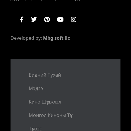
Developed by:
Mbg soft llc
Бидний Тухай
Мэдээ
Кино Шүүмжлэл
Монгол Киноны Түүх
Түрээс