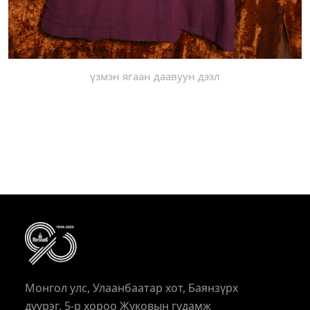
үзмэн ягаан даавуун дээл
Монгол улс, Улаанбаатар хот, Баянзүрх
дүүрэг, 5-р хороо Жуковын гудамж