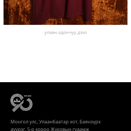
улаан одончуу дээл
Монгол улс, Улаанбаатар хот, Баянзүрх
дүүрэг, 5-р хороо Жуковын гудамж