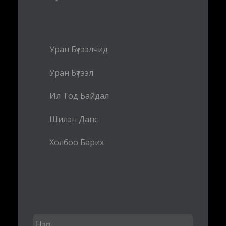
Уран Бүтээлчид
Уран Бүтээл
Ил Тод Байдал
Шилэн Данс
Холбоо Барих