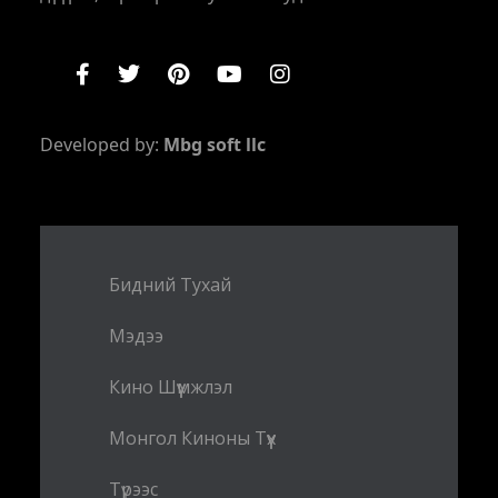
Developed by:
Mbg soft llc
Бидний Тухай
Мэдээ
Кино Шүүмжлэл
Монгол Киноны Түүх
Түрээс