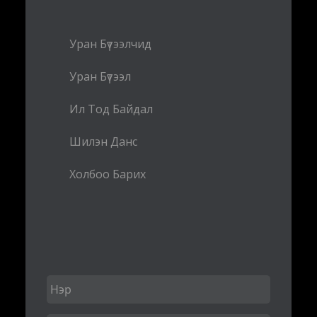
Уран Бүтээлчид
Уран Бүтээл
Ил Тод Байдал
Шилэн Данс
Холбоо Барих