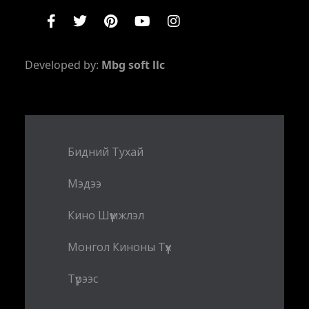
Developed by:
Mbg soft llc
Бидний Тухай
Мэдээ
Кино Шүүмжлэл
Монгол Киноны Түүх
Түрээс