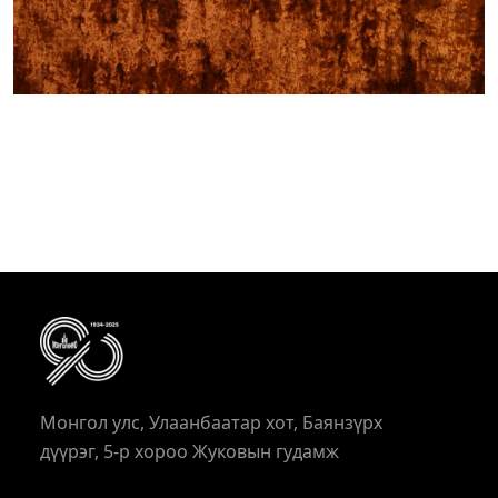
Монгол улс, Улаанбаатар хот, Баянзүрх
дүүрэг, 5-р хороо Жуковын гудамж