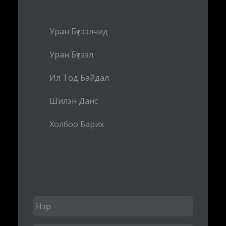
Уран Бүтээлчид
Уран Бүтээл
Ил Тод Байдал
Шилэн Данс
Холбоо Барих