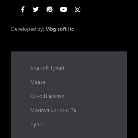
Developed by:
Mbg soft llc
Бидний Тухай
Мэдээ
Кино Шүүмжлэл
Монгол Киноны Түүх
Түрээс