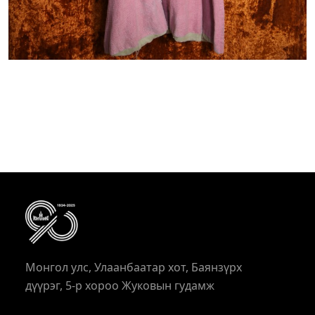
Монгол улс, Улаанбаатар хот, Баянзүрх
дүүрэг, 5-р хороо Жуковын гудамж