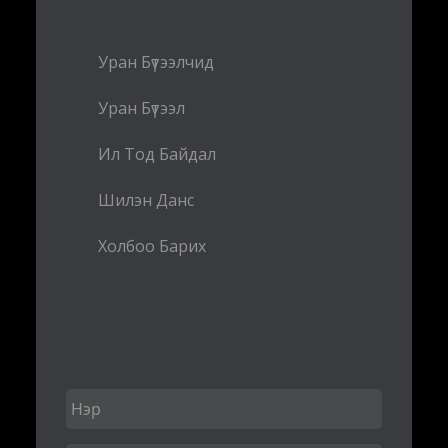
Уран Бүтээлчид
Уран Бүтээл
Ил Тод Байдал
Шилэн Данс
Холбоо Барих