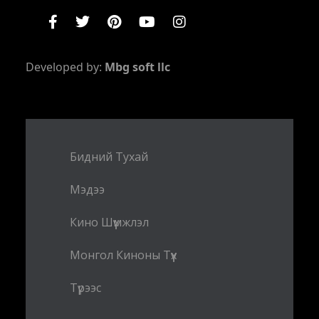
Developed by:
Mbg soft llc
Бидний Тухай
Мэдээ
Кино Шүүмжлэл
Монгол Киноны Түүх
Түрээс