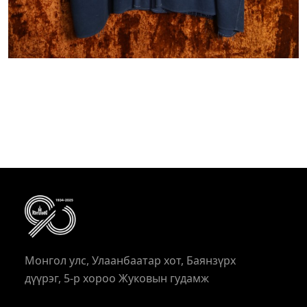
Монгол улс, Улаанбаатар хот, Баянзүрх
дүүрэг, 5-р хороо Жуковын гудамж