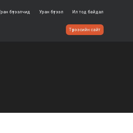
Уран бүтээлчид
Уран бүтээл
Ил тод байдал
Түрээсийн сайт