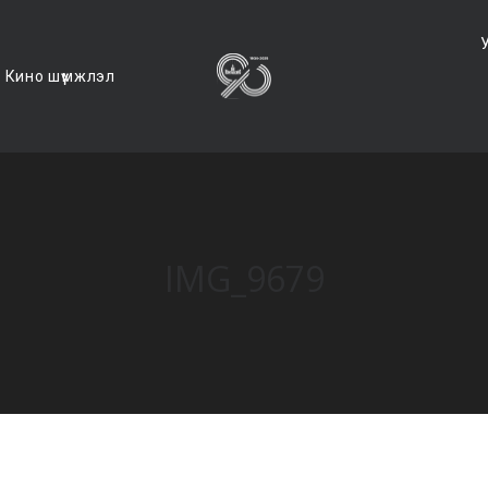
Кино шүүмжлэл
IMG_9679