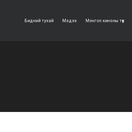
Бидний тухай
Мэдээ
Монгол киноны түүх