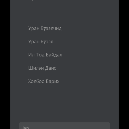
Уран Бүтээлчид
Уран Бүтээл
Ил Тод Байдал
Шилэн Данс
Холбоо Барих