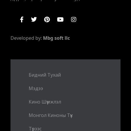
Developed by:
Mbg soft llc
Бидний Тухай
Мэдээ
Кино Шүүмжлэл
Монгол Киноны Түүх
Түрээс