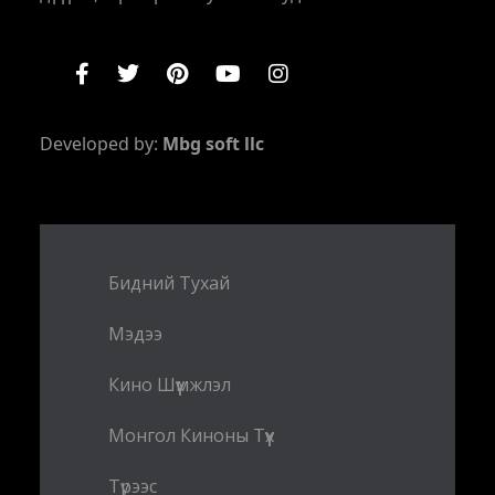
Developed by:
Mbg soft llc
Бидний Тухай
Мэдээ
Кино Шүүмжлэл
Монгол Киноны Түүх
Түрээс