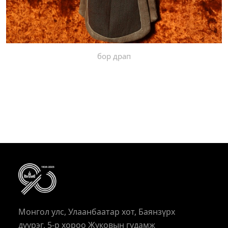
бор драп
Монгол улс, Улаанбаатар хот, Баянзүрх
дүүрэг, 5-р хороо Жуковын гудамж