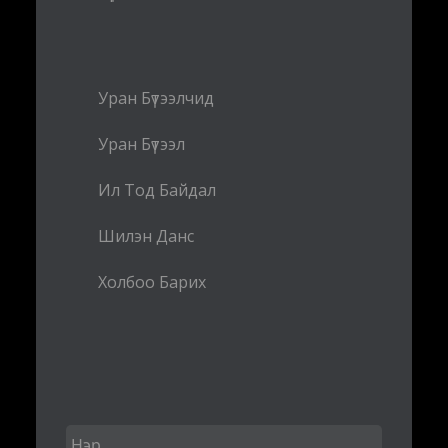
Уран Бүтээлчид
Уран Бүтээл
Ил Тод Байдал
Шилэн Данс
Холбоо Барих