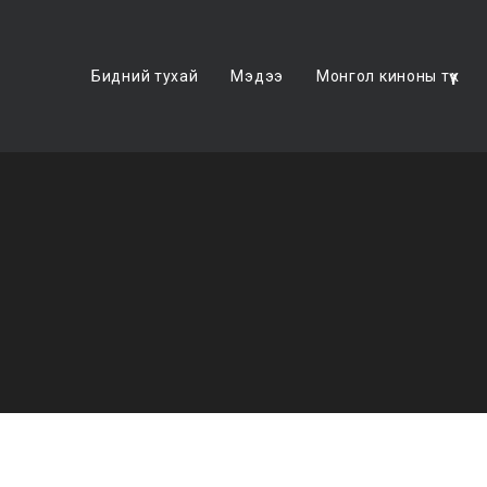
Бидний тухай
Мэдээ
Монгол киноны түүх