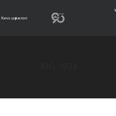
Кино шүүмжлэл
IMG_9924