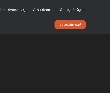
Уран бүтээлчид
Уран бүтээл
Ил тод байдал
Түрээсийн сайт