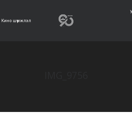
Кино шүүмжлэл
IMG_9756