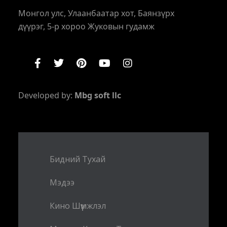
Монгол улс, Улаанбаатар хот, Баянзүрх
дүүрэг, 5-р хороо Жуковын гудамж
Developed by:
Mbg soft llc
Бидний Тухай
Мэдээ
Кино Шүүмжлэл