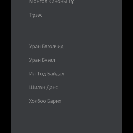
Монгол Киноны Түүх
Түрээс
Уран Бүтээлчид
Уран Бүтээл
Ил Тод Байдал
Шилэн Данс
Холбоо Барих