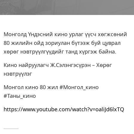
Монголд Үндэсний кино урлаг үүсч хөгжсөний
80 жилийн ойд зориулан бүтээж буй цуврал
хөрөг нэвтрүүлгүүдийг танд хүргэж байна.
Кино найруулагч Ж.Сэлэнгэсүрэн – Хөрөг
нэвтрүүлэг
Монгол кино 80 жил #Монгол_кино
#Таны_кино
https://www.youtube.com/watch?v=oaliJd6lxTQ