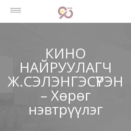
КИНО
НАЙРУУЛАГЧ
Ж.СЭЛЭНГЭСҮРЭН
– Хөрөг
нэвтрүүлэг