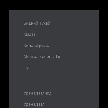
Бидний Тухай
Мэдээ
Кино Шүүмжлэл
Монгол Киноны Түүх
Түрээс
Уран Бүтээлчид
Уран Бүтээл