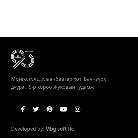
Монгол улс, Улаанбаатар хот, Баянзүрх
дүүрэг, 5-р хороо Жуковын гудамж
Developed by:
Mbg soft llc