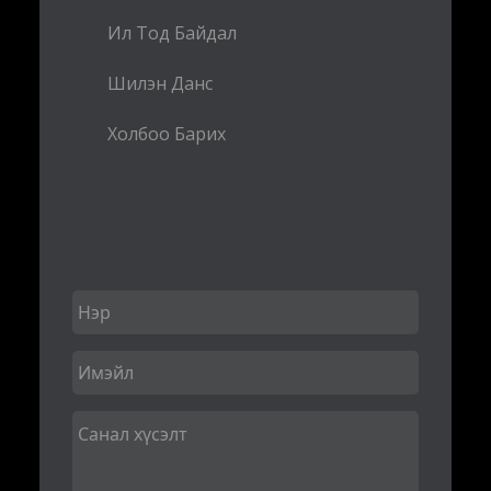
Ил Тод Байдал
Шилэн Данс
Холбоо Барих