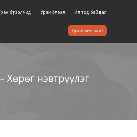
Уран бүтээлчид
Уран бүтээл
Ил тод байдал
Түрээсийн сайт
Хөрөг нэвтрүүлэг