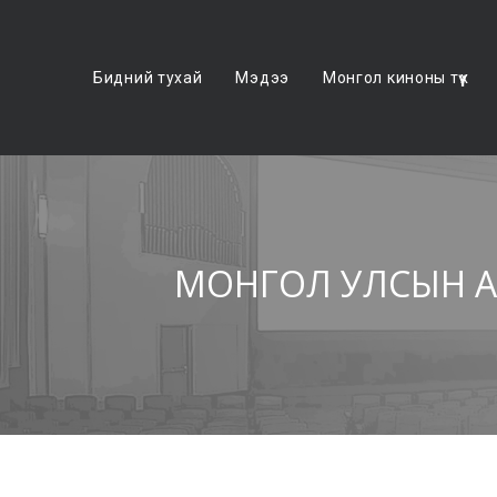
Бидний тухай
Мэдээ
Монгол киноны түүх
МОНГОЛ УЛСЫН АР