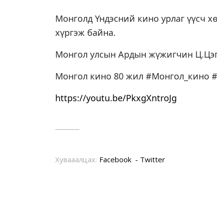
Монголд Үндэсний кино урлаг үүсч х
хүргэж байна.
Монгол улсын Ардын жүжигчин Ц.Цэг
Монгол кино 80 жил #Монгол_кино 
https://youtu.be/PkxgXntroJg
Хувааалцах:
Facebook
Twitter