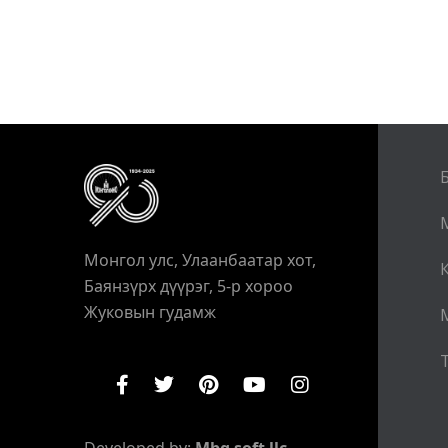
Монгол улс, Улаанбаатар хот,
Баянзүрх дүүрэг, 5-р хороо
Жуковын гудамж
Т
Developed by:
Mbg soft llc