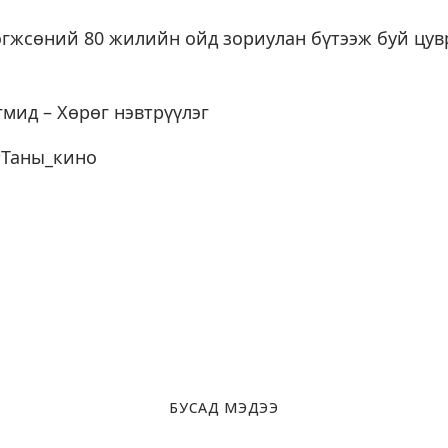
өгжсөний 80 жилийн ойд зориулан бүтээж буй цувр
мид – Хөрөг нэвтрүүлэг
#Таны_кино
БУСАД МЭДЭЭ