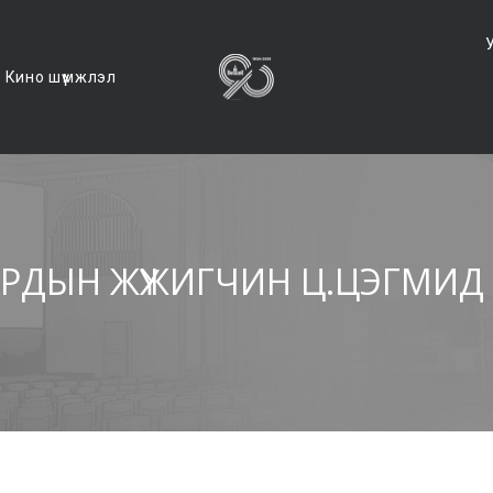
Кино шүүмжлэл
ДЫН ЖҮЖИГЧИН Ц.ЦЭГМИД – 