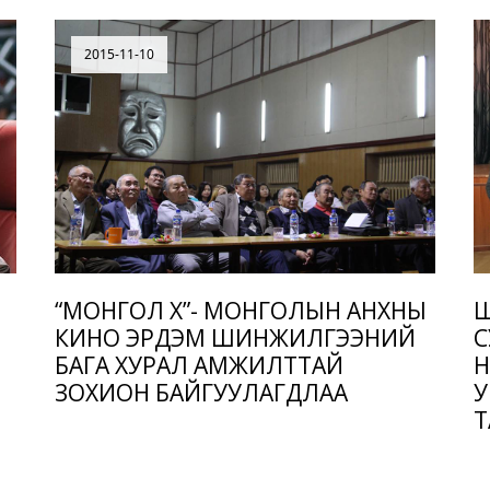
2015-11-10
“МОНГОЛ ХҮҮ”- МОНГОЛЫН АНХНЫ
Ш
КИНО ЭРДЭМ ШИНЖИЛГЭЭНИЙ
С
БАГА ХУРАЛ АМЖИЛТТАЙ
Н
ЗОХИОН БАЙГУУЛАГДЛАА
У
Т