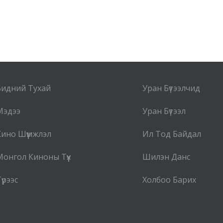
Бидний Тухай
Уран Бүтээлчид
Мэдээ
Уран Бүтээл
Кино Шүүмжлэл
Ил Тод Байдал
Монгол Киноны Түүх
Шилэн Данс
үрээс
Холбоо Барих