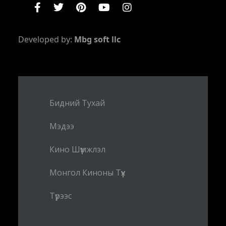
Developed by:
Mbg soft llc
Бидний Тухай
Мэдээ
Кино Шүүмжлэл
Монгол Киноны Түүх
Түрээс