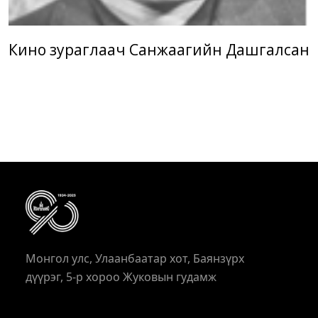
Кино зураглаач Санжаагийн Дашгалсан
Монгол улс, Улаанбаатар хот, Баянзүрх
дүүрэг, 5-р хороо Жуковын гудамж