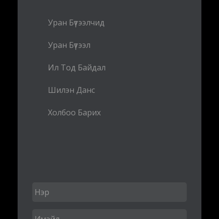
Уран Бүтээлчид
Уран Бүтээл
Ил Тод Байдал
Шилэн Данс
Холбоо Барих