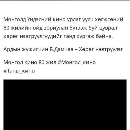
Монголд Үндэсний кино урлаг үүсч хөгжсөний
80 жилийн ойд зориулан бүтээж буй цуврал
хөрөг нэвтрүүлгүүдийг танд хүргэж байна.
Ардын жүжигчин Б.Дамчаа – Хөрөг нэвтрүүлэг
Монгол кино 80 жил #Монгол_кино
#Таны_кино