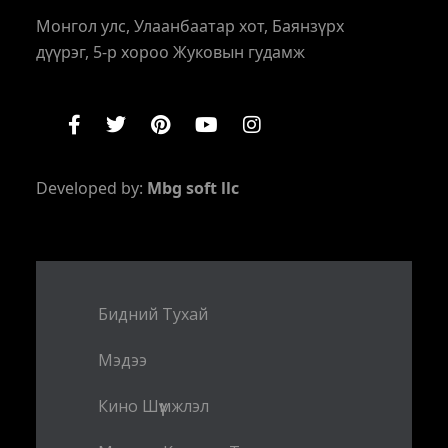
Монгол улс, Улаанбаатар хот, Баянзүрх
дүүрэг, 5-р хороо Жуковын гудамж
Developed by:
Mbg soft llc
Бидний Тухай
Мэдээ
Кино Шүүмжлэл