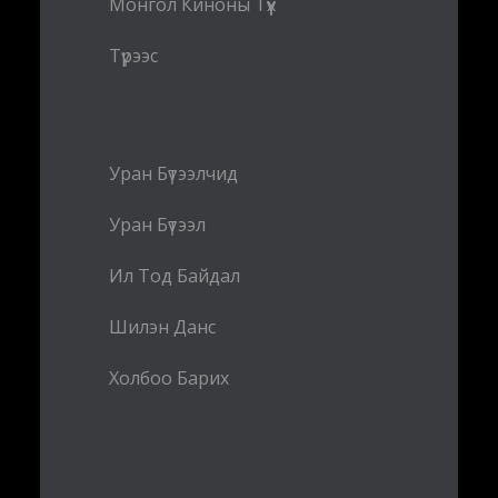
Монгол Киноны Түүх
Түрээс
Уран Бүтээлчид
Уран Бүтээл
Ил Тод Байдал
Шилэн Данс
Холбоо Барих