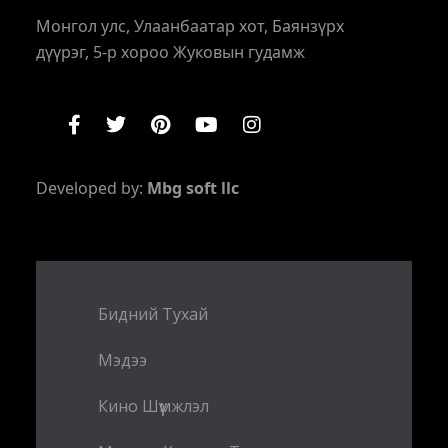
Монгол улс, Улаанбаатар хот, Баянзүрх
дүүрэг, 5-р хороо Жуковын гудамж
Developed by:
Mbg soft llc
Бидний Тухай
Мэдээ
Кино Шүүмжлэл