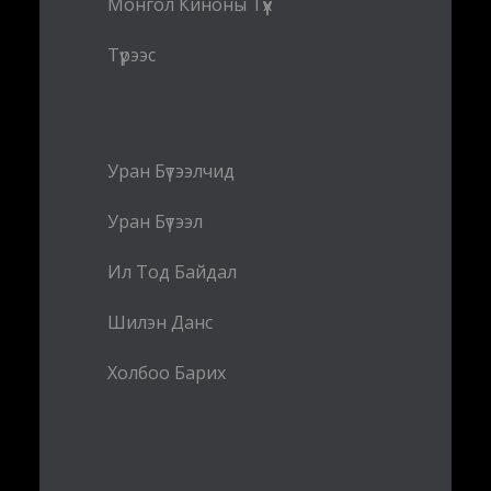
Монгол Киноны Түүх
Түрээс
Уран Бүтээлчид
Уран Бүтээл
Ил Тод Байдал
Шилэн Данс
Холбоо Барих