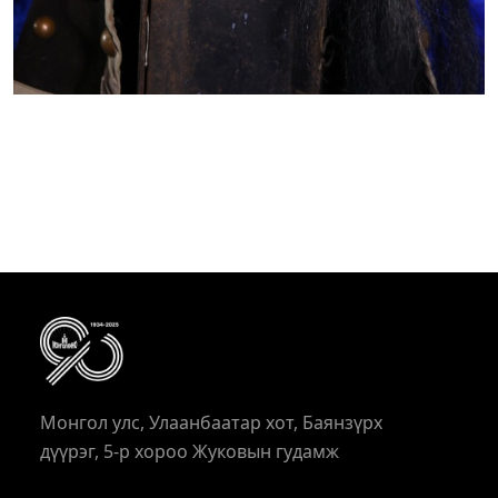
Монгол улс, Улаанбаатар хот, Баянзүрх
дүүрэг, 5-р хороо Жуковын гудамж