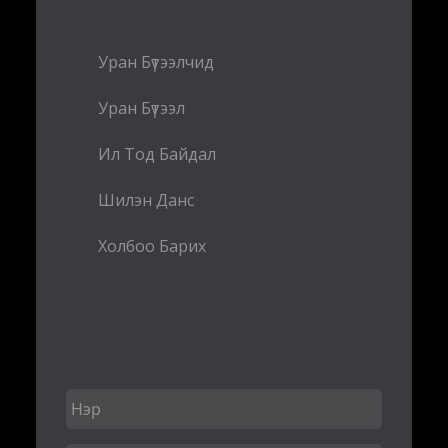
Уран Бүтээлчид
Уран Бүтээл
Ил Тод Байдал
Шилэн Данс
Холбоо Барих