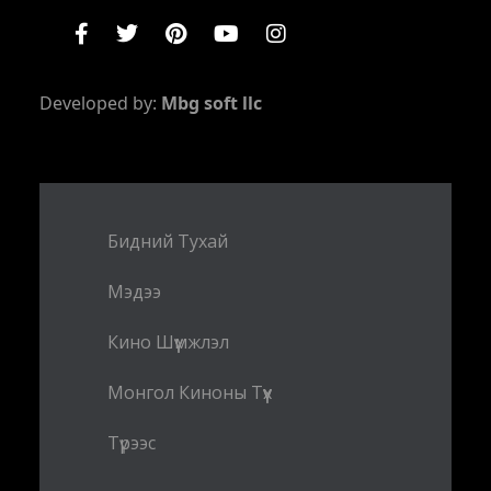
Developed by:
Mbg soft llc
Бидний Тухай
Мэдээ
Кино Шүүмжлэл
Монгол Киноны Түүх
Түрээс