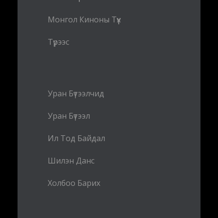
Монгол Киноны Түүх
Түрээс
Уран Бүтээлчид
Уран Бүтээл
Ил Тод Байдал
Шилэн Данс
Холбоо Барих