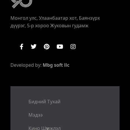
Монгол улс, Улаанбаатар хот, Баянзүрх
дүүрэг, 5-р хороо Жуковын гудамж
Developed by:
Mbg soft llc
Бидний Тухай
Мэдээ
Кино Шүүмжлэл