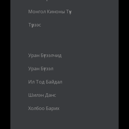
Монгол Киноны Түүх
Түрээс
Уран Бүтээлчид
Уран Бүтээл
Ил Тод Байдал
Шилэн Данс
Холбоо Барих