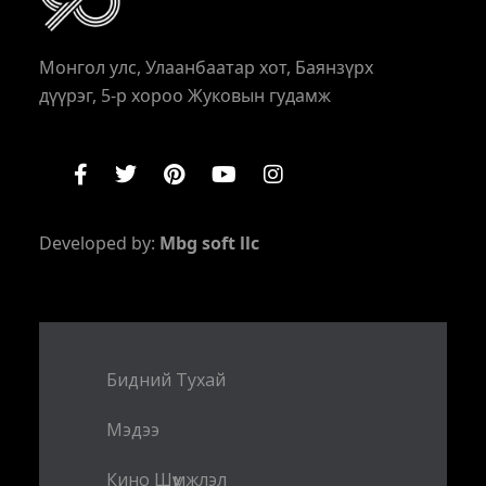
Монгол улс, Улаанбаатар хот, Баянзүрх
дүүрэг, 5-р хороо Жуковын гудамж
Developed by:
Mbg soft llc
Бидний Тухай
Мэдээ
Кино Шүүмжлэл