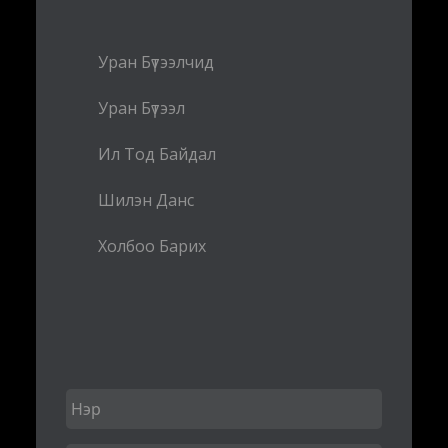
Уран Бүтээлчид
Уран Бүтээл
Ил Тод Байдал
Шилэн Данс
Холбоо Барих