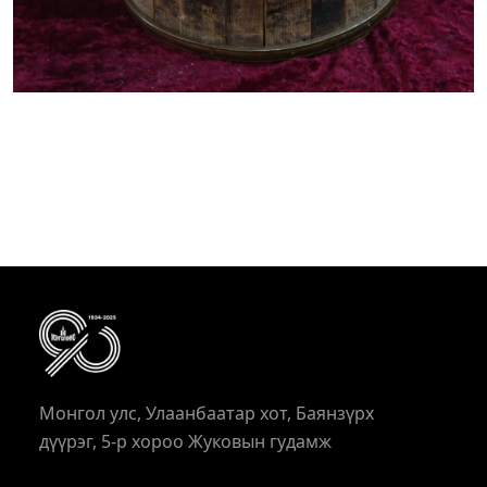
Монгол улс, Улаанбаатар хот, Баянзүрх
дүүрэг, 5-р хороо Жуковын гудамж