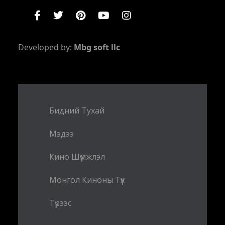
Developed by:
Mbg soft llc
Бидний Тухай
Мэдээ
Кино Шүүмжлэл
Монгол Киноны Түүх
Түрээс