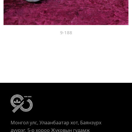
9-188
Монгол улс, Улаанбаатар хот, Баянзүрх
дүүрэг, 5-р хороо Жуковын гудамж