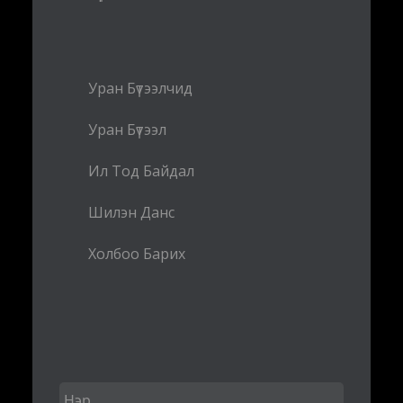
Уран Бүтээлчид
Уран Бүтээл
Ил Тод Байдал
Шилэн Данс
Холбоо Барих