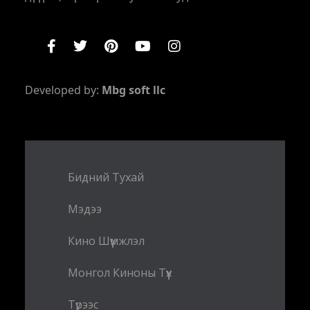
Developed by:
Mbg soft llc
Бидний Тухай
Мэдээ
Кино Шүүмжлэл
Монгол Киноны Түүх
Түрээс