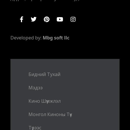
Developed by:
Mbg soft llc
Бидний Тухай
Мэдээ
Кино Шүүмжлэл
Монгол Киноны Түүх
Түрээс