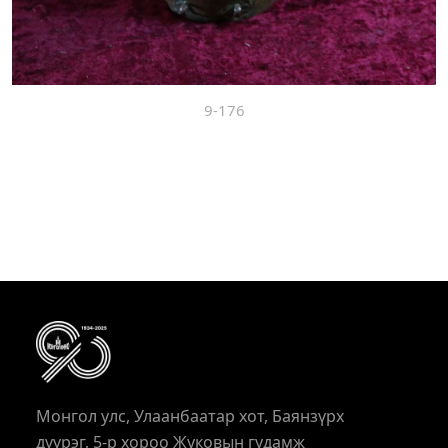
9-176
Монгол улс, Улаанбаатар хот, Баянзүрх
дүүрэг, 5-р хороо Жуковын гудамж