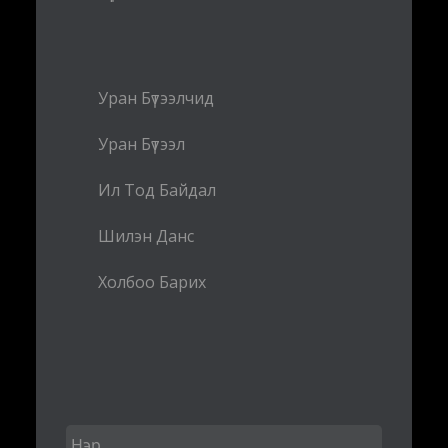
Уран Бүтээлчид
Уран Бүтээл
Ил Тод Байдал
Шилэн Данс
Холбоо Барих