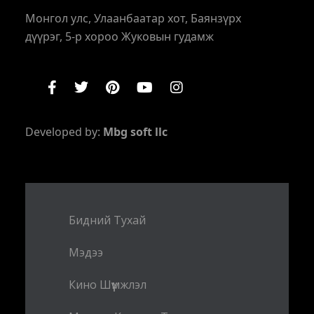
Монгол улс, Улаанбаатар хот, Баянзүрх
дүүрэг, 5-р хороо Жуковын гудамж
Developed by:
Mbg soft llc
Бидний Тухай
Мэдээ
Кино Шүүмжлэл