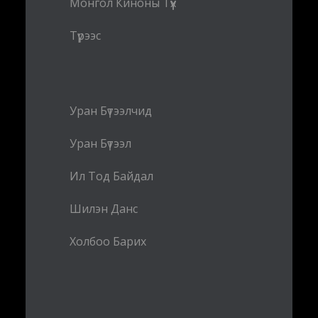
Монгол Киноны Түүх
Түрээс
Уран Бүтээлчид
Уран Бүтээл
Ил Тод Байдал
Шилэн Данс
Холбоо Барих