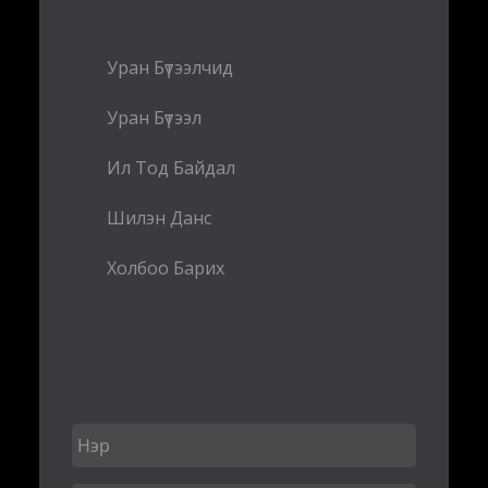
Уран Бүтээлчид
Уран Бүтээл
Ил Тод Байдал
Шилэн Данс
Холбоо Барих