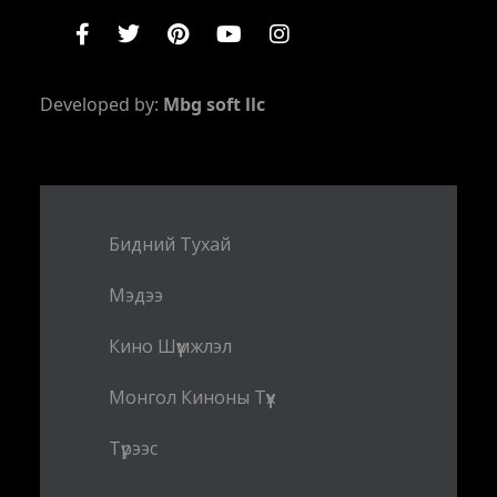
Developed by:
Mbg soft llc
Бидний Тухай
Мэдээ
Кино Шүүмжлэл
Монгол Киноны Түүх
Түрээс