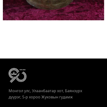
Монгол улс, Улаанбаатар хот, Баянзүрх
дүүрэг, 5-р хороо Жуковын гудамж