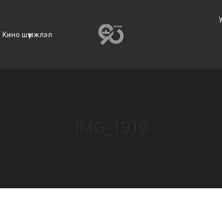
Кино шүүмжлэл
IMG_1910