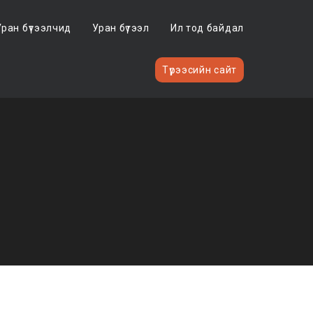
Уран бүтээлчид
Уран бүтээл
Ил тод байдал
Түрээсийн сайт