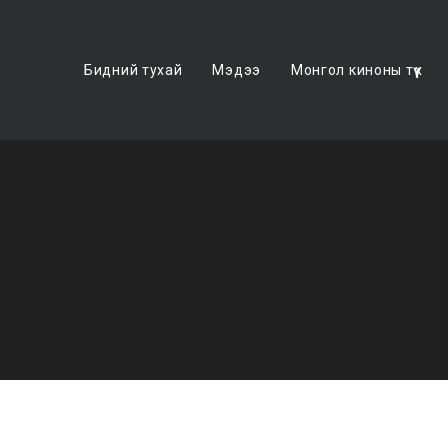
Бидний тухай
Мэдээ
Монгол киноны түүх