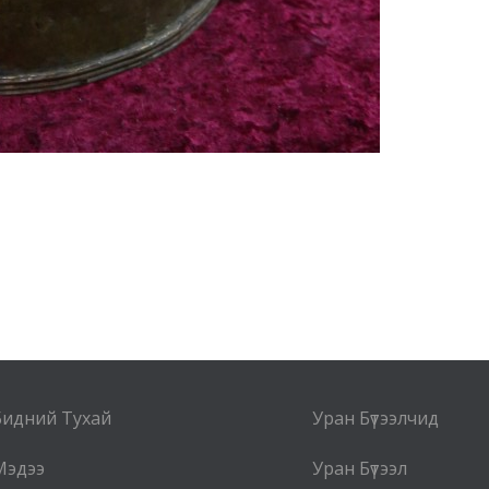
Бидний Тухай
Уран Бүтээлчид
Мэдээ
Уран Бүтээл