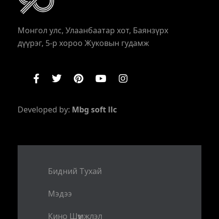
Монгол улс, Улаанбаатар хот, Баянзүрх
дүүрэг, 5-р хороо Жуковын гудамж
Developed by:
Mbg soft llc
Бидний Тухай
Мэдээ
Кино Шүүмжлэл