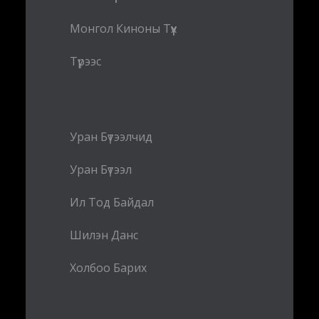
Монгол Киноны Түүх
Түрээс
Уран Бүтээлчид
Уран Бүтээл
Ил Тод Байдал
Шилэн Данс
Холбоо Барих