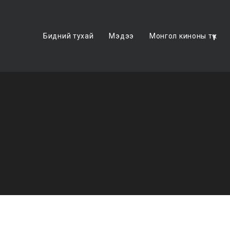
Бидний тухай
Мэдээ
Монгол киноны түүх