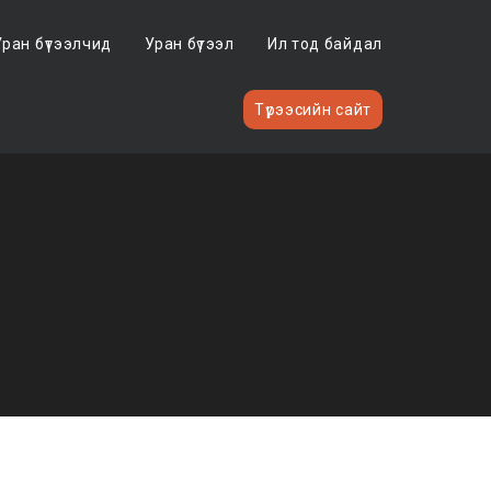
Уран бүтээлчид
Уран бүтээл
Ил тод байдал
Түрээсийн сайт