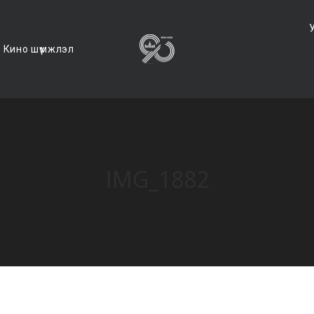
Кино шүүмжлэл
IMG_1882