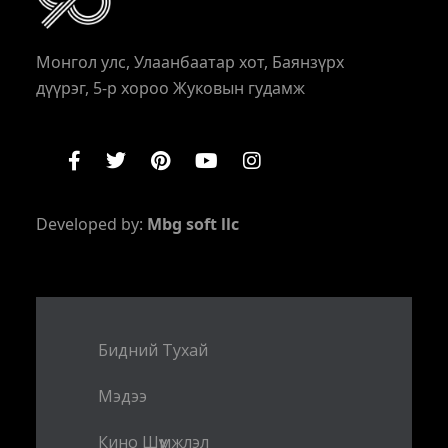
Монгол улс, Улаанбаатар хот, Баянзүрх
дүүрэг, 5-р хороо Жуковын гудамж
Developed by:
Mbg soft llc
Бидний Тухай
Мэдээ
Кино Шүүмжлэл