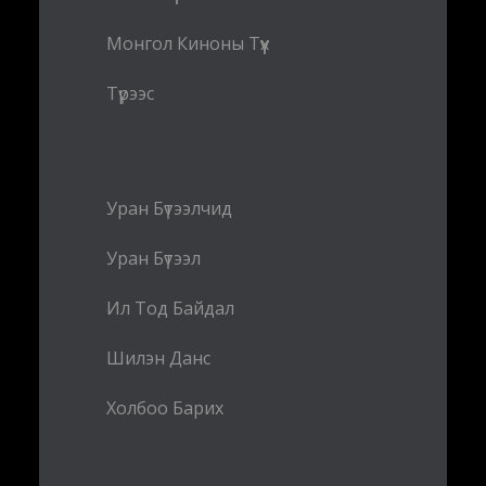
Монгол Киноны Түүх
Түрээс
Уран Бүтээлчид
Уран Бүтээл
Ил Тод Байдал
Шилэн Данс
Холбоо Барих