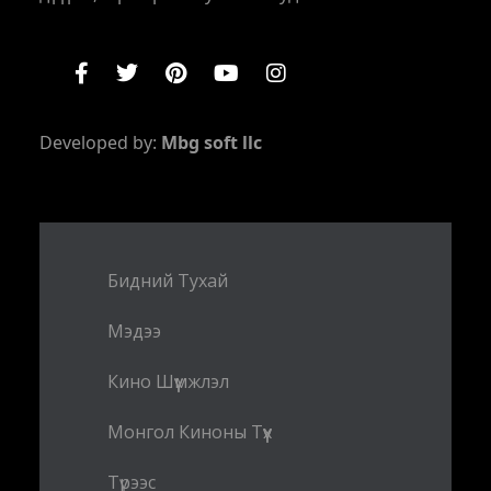
Developed by:
Mbg soft llc
Бидний Тухай
Мэдээ
Кино Шүүмжлэл
Монгол Киноны Түүх
Түрээс