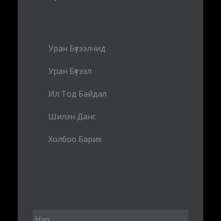
Уран Бүтээлчид
Уран Бүтээл
Ил Тод Байдал
Шилэн Данс
Холбоо Барих