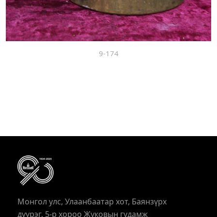
9-174
Монгол улс, Улаанбаатар хот, Баянзүрх
дүүрэг, 5-р хороо Жуковын гудамж